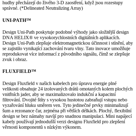
hudby přecházejí do živého 3-D zaostření, když jsou rozestupy
správné. (*Delineated Neutralizing Array)
UNI-PATH™
Design Uni-Path poskytuje podobné výhody jako složitější design
DNA HELIX® ve vysokorychlostních digitálních aplikacích.
Design Uni-Path zlepšuje elektromagnetickou účinnost i stínění, aby
se zajistilo vynikající zachování tvaru vlny. Tato inovace umožňuje
reprodukovat více informací z původního signálu, čímž se zlepšuje
zvuk i obraz.
FLUXFIELD™
Design Fluxfield v našich kabelech pro úpravu energie plné
velikosti obsahuje 24 izolovaných drátů omotaných kolem plochých
vnitřních jader, aby se maximalizovalo indukční a kapacitní
filtrování. Dvojité štíty s vysokou hustotou zabraňují vstupu nebo
vyzařování hluku směrem ven. Tyto jedinečné prvky minimalizují
šum a rezonance čar, zejména při větších délkách. Plochý, flexibilní
design se bez námahy navíjí pro snadnou manipulaci. Mini napájecí
kabely používají jednodušší verzi designu Fluxfield pro zlepšení
věrnosti komponentů s nízkým výkonem.