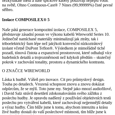
bezkyslíkaté mědi a naše špičkové kabely používají nejlepší vodič
na světě, Ohno Continuous-Cast® 7 Nines (99,99999%) čisté pevné
stříbro.
Izolace COMPOSILEX® 5
Naše pátá generace kompozitní izolace, COMPOSILEX 5,
představuje zásadní posun ve výkonu kabelů Wireworld Series 10.
Jedinečně namíchané materiály minimalizují jak ztráty, tak i
triboelektrický šum lépe než jakýkoli konvenční nízkoztrátový
izolant včetně DuPont Teflon®. Výsledkem je mimořádně tiché
pozadí, tónová čistota a expanzivní prostorovost, které odhalují více
hudebních detailů a trojrozměrnosti než kdykoli předtím – skutečný
pokrok v zachování tonality, prostoru a dynamického kontrastu.
O ZNAČCE WIREWORLD
Láska k hudbě. Vášeň pro inovace. Cit pro průmyslový design.
Touha po detailech. Vrozená schopnost znovu a znovu dokázat
odpůrcům, že se mýlí. Toto jsme my. Stejně jako mnozí audiofilové,
i David Salz strávil desetiletí zdokonalováním svého zážitku z
poslechu hudby. Je opravdu nadšený z používání objektivních testů
poslechu pro vytváření kabelů, které zachovávají nejjemnější detaily
a výraz hudby. Čím blíže jsme k tomu, abychom intenzitu a krásu
živé hudby dostali do vaší poslechové místnosti, tím blíže jsme k