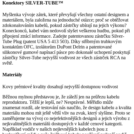
Konektory SILVER-TUBE™
Myšlenka vývoje zátek, které převyšují všechny ostatní designem a
materiálem, byla založena na jednoduché otázce; proč se obtěžovat
zdokonalováním kabelů, pokud zástrčky ubírají na jejich výkonu?
Koneckonců, kabel vám nedovolí slyšet veškerou hudbu, pokud při
připojení ztrácí informace. Zadejte patentovanou zástrčku Silver-
Tube Plug (patent USA 5 413 503). Díky stříbrným trubkovým
kontaktům OFC, izolátorům DuPont Delrin a patentované
silikonové gumové napínací pásce pro dokonalé uchopení poskytují
zástrčky Silver-Tube nejvyšší vodivost ze všech zástrček RCA na
světě.
Materiály
Kovy prémiové kvality dosahují nejvyšší dostupnou vodivost
Běžnou mylnou představou je, že záleží jen na průřezu kabelu
reproduktoru. Těžší je lepší, ne? Nesprávné. Měřidlo může
znamenat rozdíl, ale testování nás naučilo, že design kabelu a kvalita
materiálu mohou mít ještě větší vliv na zvuk, který slyšíme. Proto se
zaměřujeme na vývoj co nejefektivnějších designů a jejich výrobu z
nejkvalitnějších materiálů dostupných v každé cenové kategorii.
Například vodiče v našich nejlevnějších kabelech jsou z