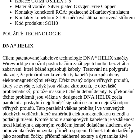
Izolace: COMPOSILEX® 5
Materiál vodiče: Silver-plated Oxygen-Free Copper
Kontakty konektorů RCA: pozlacené 24karátovým zlatem
Kontakty konektorů XLR: měďová slitina pokovená stříbrem
Kód produktu: SOI10
POUŽITÉ TECHNOLOGIE
DNA* HELIX
Cílem patentované kabelové technologie DNA* HELIX značky
Wireworld je umožnit posluchačům zažít jejich hudbu bez ztrát a
zabarvení, které běžně způsobují kabely. Testování na polygrafu
ukazuje, že primární zvukové efekty kabelů jsou způsobeny
elektromagnetickými efekty. Efekt zvaný odpor vířivých proudů,
který se zvyšuje, když jsou vlákna zkroucená, je obzvláště
problematický, protože maskuje tiché hudební detaily. K překonání
těchto problémů jsou vlákna v designech DNA HELIX zcela
paralelní a poskytují nejpřímější signální cestu pro nejnižší odpor
vířivých proudů. Tato paralelní vlákna probíhají ve vrstvených
plochých vodičích, které usměrňují elektromagnetickou energii a
potlačují rušení. Kromě toho v analogových kabelech je vzdálenost
mezi kladným a záporným vodičem jemně doladěna sluchem, aby
odpovídala čistému zvuku přímého spojení. Účinek tohoto ladění je
jako zaostření čočky, přičemž nádherné textury a dynamika živé