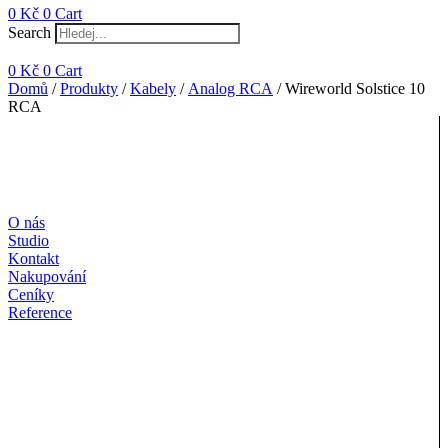
0
Kč
0
Cart
Search
0
Kč
0
Cart
Domů
/
Produkty
/
Kabely
/
Analog RCA
/ Wireworld Solstice 10
RCA
O nás
Studio
Kontakt
Nakupování
Ceníky
Reference