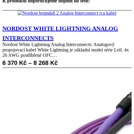
K produktu doporučujeme doplnit do setu:
NORDOST WHITE LIGHTNING ANALOG
INTERCONNECTS
Nordost White Lightning Analog Interconnects: Analogový
propojovací kabel White Lightning je základní model série Leif. 4x
26 AWG postříbřené OFC…
Rozpětí
6 370
Kč
–
8 268
Kč
cen:
6
370 Kč
až
8
268 Kč