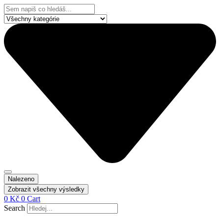
Přejít
Search
k
...
obsahu
Nalezeno
Zobrazit všechny výsledky
0
Kč
0
Cart
Search