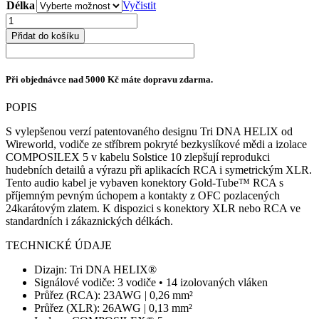
Délka
2
Vyčistit
886 Kč
Wireworld
až
Solstice
Přidat do košíku
6
10
890 Kč
RCA
množství
Při objednávce nad 5000 Kč máte dopravu zdarma.
POPIS
S vylepšenou verzí patentovaného designu Tri DNA HELIX od
Wireworld, vodiče ze stříbrem pokryté bezkyslíkové mědi a izolace
COMPOSILEX 5 v kabelu Solstice 10 zlepšují reprodukci
hudebních detailů a výrazu při aplikacích RCA i symetrickým XLR.
Tento audio kabel je vybaven konektory Gold-Tube™ RCA s
příjemným pevným úchopem a kontakty z OFC pozlacených
24karátovým zlatem. K dispozici s konektory XLR nebo RCA ve
standardních i zákaznických délkách.
TECHNICKÉ ÚDAJE
Dizajn: Tri DNA HELIX®
Signálové vodiče: 3 vodiče • 14 izolovaných vláken
Průřez (RCA): 23AWG | 0,26 mm²
Průřez (XLR): 26AWG | 0,13 mm²