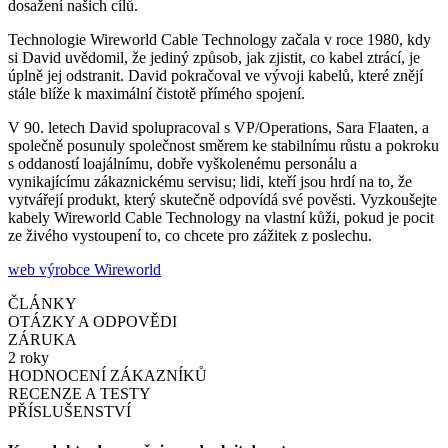
dosažení našich cílů.
Technologie Wireworld Cable Technology začala v roce 1980, kdy
si David uvědomil, že jediný způsob, jak zjistit, co kabel ztrácí, je
úplně jej odstranit. David pokračoval ve vývoji kabelů, které znějí
stále blíže k maximální čistotě přímého spojení.
V 90. letech David spolupracoval s VP/Operations, Sara Flaaten, a
společně posunuly společnost směrem ke stabilnímu růstu a pokroku
s oddaností loajálnímu, dobře vyškolenému personálu a
vynikajícímu zákaznickému servisu; lidi, kteří jsou hrdí na to, že
vytvářejí produkt, který skutečně odpovídá své pověsti. Vyzkoušejte
kabely Wireworld Cable Technology na vlastní kůži, pokud je pocit
ze živého vystoupení to, co chcete pro zážitek z poslechu.
web výrobce Wireworld
ČLÁNKY
OTÁZKY A ODPOVĚDI
ZÁRUKA
2 roky
HODNOCENÍ ZÁKAZNÍKŮ
RECENZE A TESTY
PŘÍSLUŠENSTVÍ