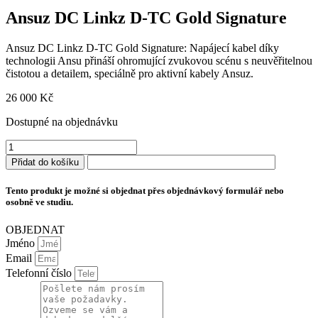
Ansuz DC Linkz D-TC Gold Signature
Ansuz DC Linkz D-TC Gold Signature: Napájecí kabel díky
technologii Ansu přináší ohromující zvukovou scénu s neuvěřitelnou
čistotou a detailem, speciálně pro aktivní kabely Ansuz.
26 000
Kč
Dostupné na objednávku
Ansuz
DC
Přidat do košíku
Linkz
D-
Tento produkt je možné si objednat přes objednávkový formulář nebo
TC
osobně ve studiu.
Gold
Signature
OBJEDNAT
množství
Jméno
Email
Telefonní číslo