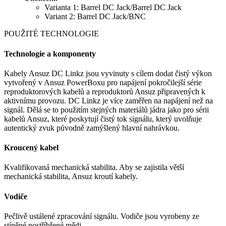
Varianta 1: Barrel DC Jack/Barrel DC Jack
Variant 2: Barrel DC Jack/BNC
POUŽITÉ TECHNOLOGIE
Technologie a komponenty
Kabely Ansuz DC Linkz jsou vyvinuty s cílem dodat čistý výkon
vytvořený v Ansuz PowerBoxu pro napájení pokročilejší série
reproduktorových kabelů a reproduktorů Ansuz připravených k
aktivnímu provozu. DC Linkz je více zaměřen na napájení než na
signál. Dělá se to použitím stejných materiálů jádra jako pro sérii
kabelů Ansuz, které poskytují čistý tok signálu, který uvolňuje
autentický zvuk původně zamýšlený hlavní nahrávkou.
Kroucený kabel
Kvalifikovaná mechanická stabilita. Aby se zajistila větší
mechanická stabilita, Ansuz kroutí kabely.
Vodiče
Pečlivě ustálené zpracování signálu. Vodiče jsou vyrobeny ze
stíněné postříbřené mědi.