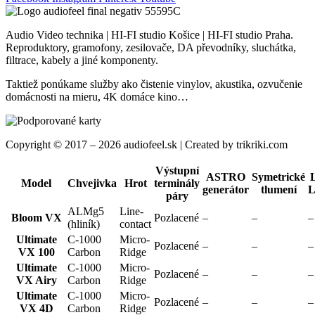
Audio Video technika | HI-FI studio Košice | HI-FI studio Praha.
Reproduktory, gramofony, zesilovače, DA převodníky, sluchátka,
filtrace, kabely a jiné komponenty.
Taktiež ponúkame služby ako čistenie vinylov, akustika, ozvučenie
domácnosti na mieru, 4K domáce kino…
Copyright © 2017 – 2026 audiofeel.sk | Created by trikriki.com
Výstupní
ASTRO
Symetrické
Model
Chvejivka
Hrot
terminály
generátor
tlumení
L
páry
ALMg5
Line-
Bloom VX
Pozlacené
–
–
–
(hliník)
contact
Ultimate
C-1000
Micro-
Pozlacené
–
–
–
VX 100
Carbon
Ridge
Ultimate
C-1000
Micro-
Pozlacené
–
–
–
VX Airy
Carbon
Ridge
Ultimate
C-1000
Micro-
Pozlacené
–
–
–
VX 4D
Carbon
Ridge