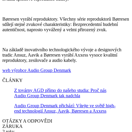
Børresen vyrábí reproduktory. Všechny série reproduktorů Børresen
sdílejí stejné zvukové charakteristiky: Bezprecedentní hudební
autentičnost, naprosto vyvážený a velmi přirozený zvuk.
Na základě inovativního technologického vývoje a designových
tradic Ansuz, Aavik a Børresen vyrábí Axxess vysoce kvalitní
reproduktory, zesilovače a audio kabely.
web výrobce Audio Group Denmark
ČLÁNKY
Z továrny AGD přímo do našeho studia: Proč nás
Audio Group Denmark tak nadchla
Audio Group Denmark přichází: Vítejte ve světě high-
end technologií Ansuz, Aavik, Børresen a Axxess
OTÁZKY A ODPOVĚDI
ZÁRUKA
2 roky