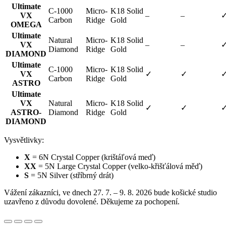
Ultimate
C-1000
Micro-
K18 Solid
VX
–
–
Carbon
Ridge
Gold
OMEGA
Ultimate
Natural
Micro-
K18 Solid
VX
–
–
Diamond
Ridge
Gold
DIAMOND
Ultimate
C-1000
Micro-
K18 Solid
VX
✓
✓
Carbon
Ridge
Gold
ASTRO
Ultimate
VX
Natural
Micro-
K18 Solid
✓
✓
ASTRO-
Diamond
Ridge
Gold
DIAMOND
Vysvětlivky:
X
= 6N Crystal Copper (krištáľová meď)
XX
= 5N Large Crystal Copper (velko-křišťálová měď)
S
= 5N Silver (stříbrný drát)
Vážení zákazníci, ve dnech 27. 7. – 9. 8. 2026 bude košické studio
uzavřeno z důvodu dovolené. Děkujeme za pochopení.