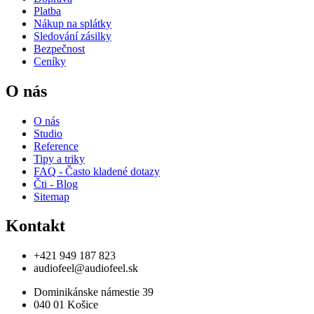
Platba
Nákup na splátky
Sledování zásilky
Bezpečnost
Ceníky
O nás
O nás
Studio
Reference
Tipy a triky
FAQ - Často kladené dotazy
Čti - Blog
Sitemap
Kontakt
+421 949 187 823
audiofeel@audiofeel.sk
Dominikánske námestie 39
040 01 Košice