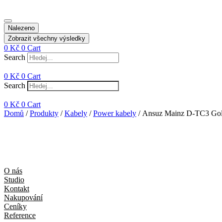
Nalezeno
Zobrazit všechny výsledky
0
Kč
0
Cart
Search
0
Kč
0
Cart
Search
0
Kč
0
Cart
Domů
/
Produkty
/
Kabely
/
Power kabely
/ Ansuz Mainz D-TC3 Gol
O nás
Studio
Kontakt
Nakupování
Ceníky
Reference