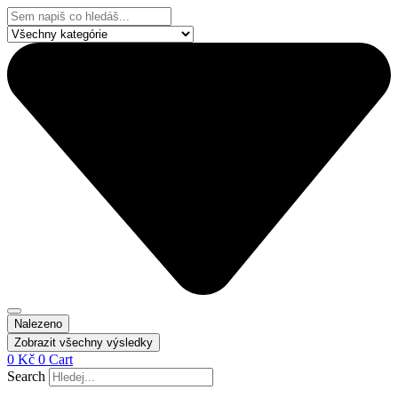
Přejít
Search
k
...
obsahu
Nalezeno
Zobrazit všechny výsledky
0
Kč
0
Cart
Search