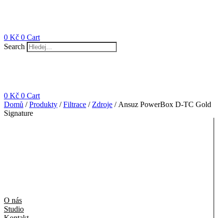
0
Kč
0
Cart
Search
0
Kč
0
Cart
Domů
/
Produkty
/
Filtrace
/
Zdroje
/ Ansuz PowerBox D-TC Gold
Signature
O nás
Studio
Kontakt