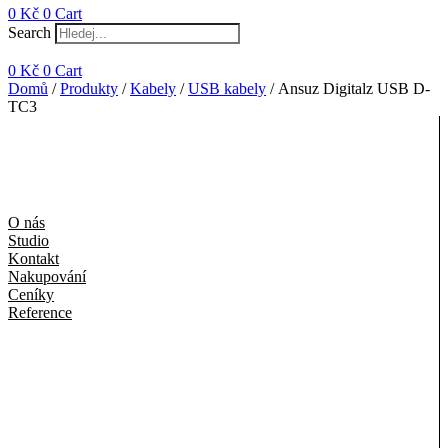
0
Kč
0
Cart
Search
0
Kč
0
Cart
Domů
/
Produkty
/
Kabely
/
USB kabely
/ Ansuz Digitalz USB D-
TC3
O nás
Studio
Kontakt
Nakupování
Ceníky
Reference