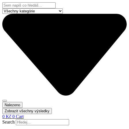
Přejít
Search
k
...
obsahu
Nalezeno
Zobrazit všechny výsledky
0
Kč
0
Cart
Search