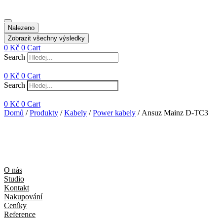
Nalezeno
Zobrazit všechny výsledky
0
Kč
0
Cart
Search
0
Kč
0
Cart
Search
0
Kč
0
Cart
Domů
/
Produkty
/
Kabely
/
Power kabely
/ Ansuz Mainz D-TC3
O nás
Studio
Kontakt
Nakupování
Ceníky
Reference