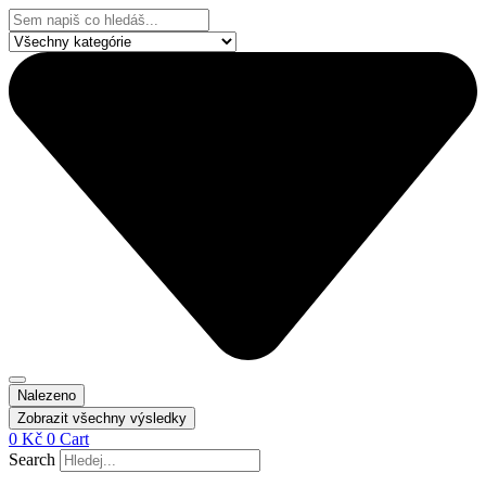
Přejít
Search
k
...
obsahu
Nalezeno
Zobrazit všechny výsledky
0
Kč
0
Cart
Search