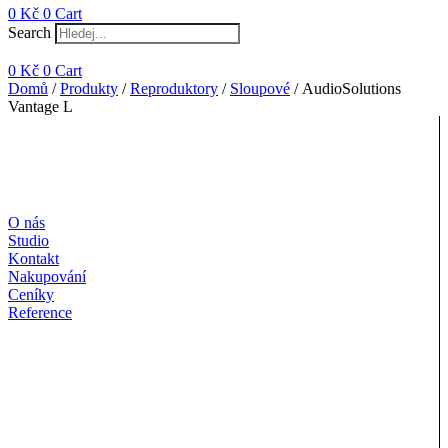
0
Kč
0
Cart
Search
0
Kč
0
Cart
Domů
/
Produkty
/
Reproduktory
/
Sloupové
/ AudioSolutions
Vantage L
O nás
Studio
Kontakt
Nakupování
Ceníky
Reference