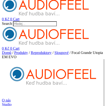
0
Kč
0
Cart
Search
0
Kč
0
Cart
Domů
/
Produkty
/
Reproduktory
/
Sloupové
/ Focal Grande Utopia
EM EVO
O nás
Studio