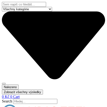
Přejít
Search
k
...
obsahu
Nalezeno
Zobrazit všechny výsledky
0
Kč
0
Cart
Search