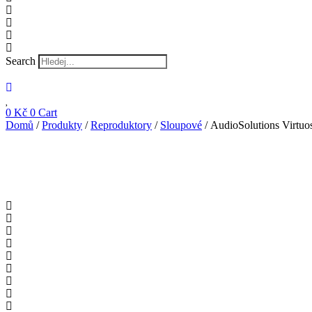
Search
0
Kč
0
Cart
Domů
/
Produkty
/
Reproduktory
/
Sloupové
/ AudioSolutions Virtuo