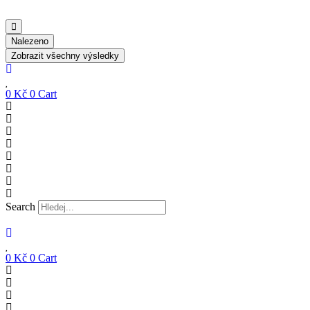
Nalezeno
Zobrazit všechny výsledky
0
Kč
0
Cart
Search
0
Kč
0
Cart