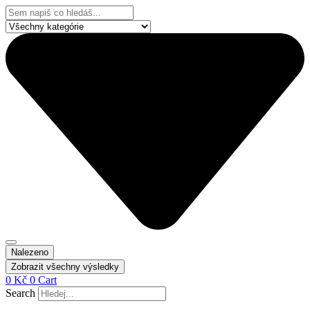
Přejít
Search
k
...
obsahu
Nalezeno
Zobrazit všechny výsledky
0
Kč
0
Cart
Search