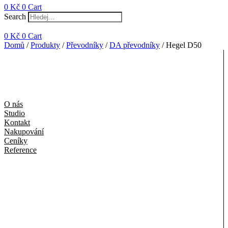
0
Kč
0
Cart
Search
0
Kč
0
Cart
Domů
/
Produkty
/
Převodníky
/
DA převodníky
/ Hegel D50
O nás
Studio
Kontakt
Nakupování
Ceníky
Reference