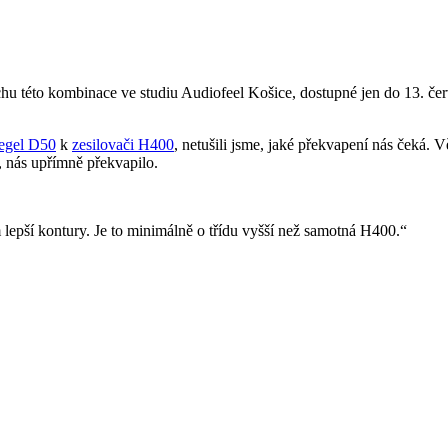
 této kombinace ve studiu Audiofeel Košice, dostupné jen do 13. če
egel D50
k
zesilovači H400
, netušili jsme, jaké překvapení nás čeká. 
, nás upřímně překvapilo.
 lepší kontury. Je to minimálně o třídu vyšší než samotná H400.“