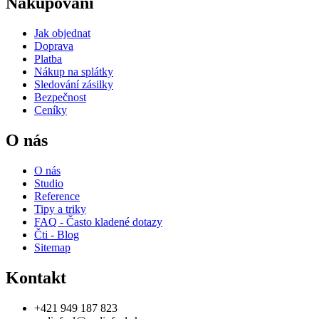
Nakupování
Jak objednat
Doprava
Platba
Nákup na splátky
Sledování zásilky
Bezpečnost
Ceníky
O nás
O nás
Studio
Reference
Tipy a triky
FAQ - Často kladené dotazy
Čti - Blog
Sitemap
Kontakt
+421 949 187 823