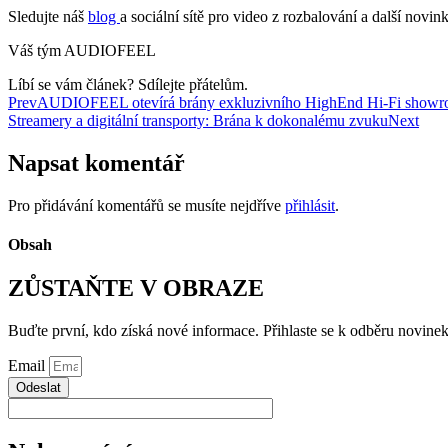
Sledujte náš
blog
a sociální sítě pro video z rozbalování a další novin
Váš tým AUDIOFEEL
Líbí se vám článek? Sdílejte přátelům.
Prev
AUDIOFEEL otevírá brány exkluzivního HighEnd Hi-Fi showro
Streamery a digitální transporty: Brána k dokonalému zvuku
Next
Napsat komentář
Pro přidávání komentářů se musíte nejdříve
přihlásit
.
Obsah
ZŮSTAŇTE V OBRAZE
Buďte první, kdo získá nové informace. Přihlaste se k odběru novinek
Email
Odeslat