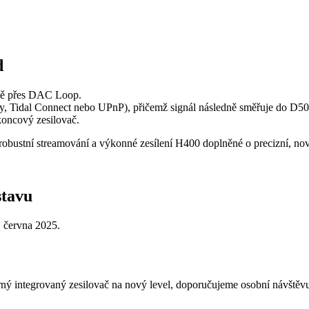
d
ntně přes DAC Loop.
ay, Tidal Connect nebo UPnP), přičemž signál následně směřuje do D50,
koncový zesilovač.
obustní streamování a výkonné zesílení H400 doplněné o precizní, no
stavu
. června 2025.
rný integrovaný zesilovač na nový level, doporučujeme osobní návštěv