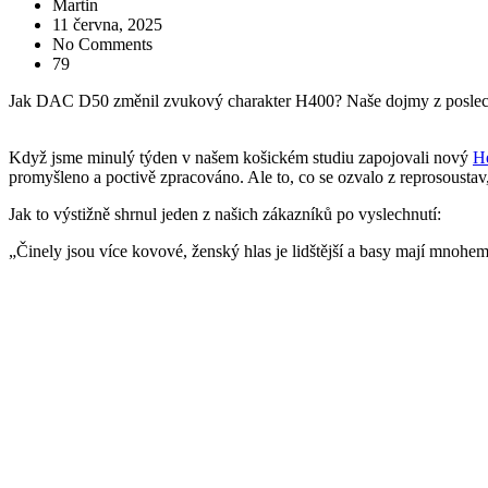
Martin
11 června, 2025
No Comments
79
Jak DAC D50 změnil zvukový charakter H400? Naše dojmy z poslechu
Když jsme minulý týden v našem košickém studiu zapojovali nový
H
promyšleno a poctivě zpracováno. Ale to, co se ozvalo z reprosoustav
Jak to výstižně shrnul jeden z našich zákazníků po vyslechnutí:
„Činely jsou více kovové, ženský hlas je lidštější a basy mají mnohem