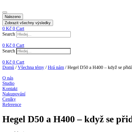
Nalezeno
Zobrazit všechny výsledky
0
Kč
0
Cart
Search
0
Kč
0
Cart
Search
0
Kč
0
Cart
Domů
/
Všechna témy
/
Hrá nám
/ Hegel D50 a H400 – když se přidá
O nás
Studio
Kontakt
Nakupování
Ceníky
Reference
Hegel D50 a H400 – když se přid