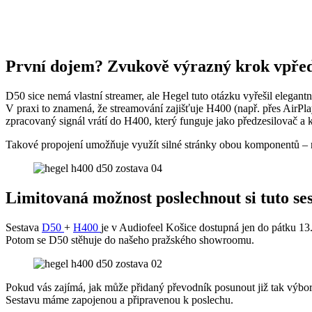
První dojem? Zvukově výrazný krok vpře
D50 sice nemá vlastní streamer, ale Hegel tuto otázku vyřešil elega
V praxi to znamená, že streamování zajišťuje H400 (např. přes AirPl
zpracovaný signál vrátí do H400, který funguje jako předzesilovač a 
Takové propojení umožňuje využít silné stránky obou komponentů – r
Limitovaná možnost poslechnout si tuto se
Sestava
D50
+
H400
je v Audiofeel Košice dostupná jen do pátku 13
Potom se D50 stěhuje do našeho pražského showroomu.
Pokud vás zajímá, jak může přidaný převodník posunout již tak výbo
Sestavu máme zapojenou a připravenou k poslechu.