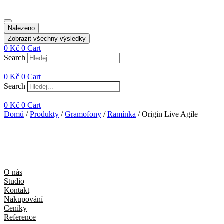
Nalezeno
Zobrazit všechny výsledky
0
Kč
0
Cart
Search
0
Kč
0
Cart
Search
0
Kč
0
Cart
Domů
/
Produkty
/
Gramofony
/
Ramínka
/ Origin Live Agile
O nás
Studio
Kontakt
Nakupování
Ceníky
Reference