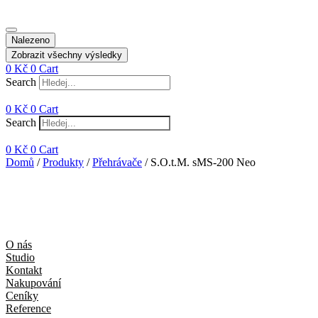
Nalezeno
Zobrazit všechny výsledky
0
Kč
0
Cart
Search
0
Kč
0
Cart
Search
0
Kč
0
Cart
Domů
/
Produkty
/
Přehrávače
/ S.O.t.M. sMS-200 Neo
O nás
Studio
Kontakt
Nakupování
Ceníky
Reference