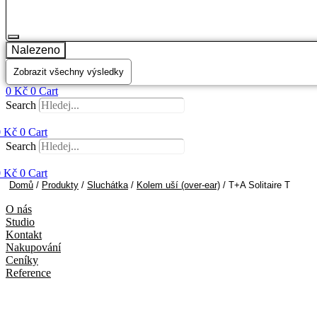
Nalezeno
Zobrazit všechny výsledky
0
Kč
0
Cart
Search
0
Kč
0
Cart
Search
0
Kč
0
Cart
Domů
/
Produkty
/
Sluchátka
/
Kolem uší (over-ear)
/ T+A Solitaire T
O nás
Studio
Kontakt
Nakupování
Ceníky
Reference