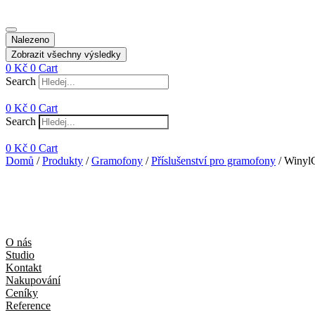
Nalezeno
Zobrazit všechny výsledky
0
Kč
0
Cart
Search
0
Kč
0
Cart
Search
0
Kč
0
Cart
Domů
/
Produkty
/
Gramofony
/
Příslušenství pro gramofony
/ Winyl
O nás
Studio
Kontakt
Nakupování
Ceníky
Reference