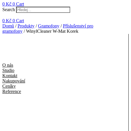
0
Kč
0
Cart
Search
0
Kč
0
Cart
Domů
/
Produkty
/
Gramofony
/
Příslušenství pro
gramofony
/ WinylCleaner W-Mat Korek
O nás
Studio
Kontakt
Nakupování
Ceníky
Reference