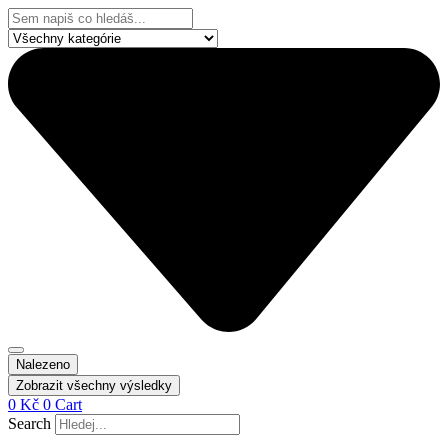
Přejít
Search
k
...
obsahu
Nalezeno
Zobrazit všechny výsledky
0
Kč
0
Cart
Search