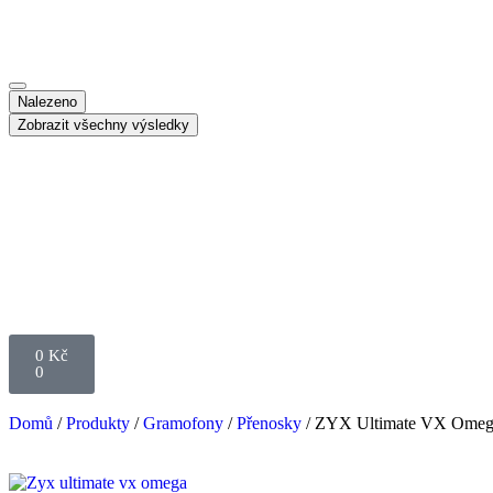
Nalezeno
Zobrazit všechny výsledky
0
Kč
0
Domů
/
Produkty
/
Gramofony
/
Přenosky
/ ZYX Ultimate VX Ome