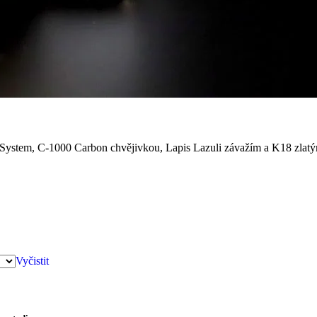
m, C-1000 Carbon chvějivkou, Lapis Lazuli závažím a K18 zlatými
Vyčistit