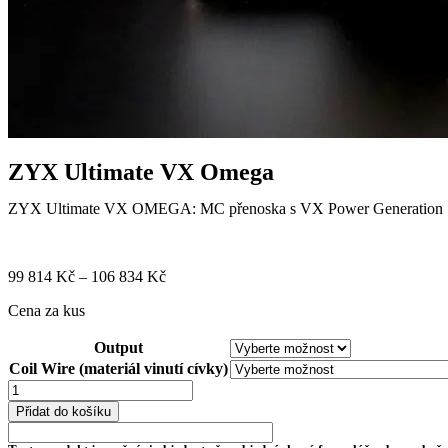
ZYX Ultimate VX Omega
ZYX Ultimate VX OMEGA: MC přenoska s VX Power Generation Syste
99 814
Kč
–
106 834
Kč
Cena za kus
Output
Coil Wire (materiál vinutí cívky)
Přidat do košíku