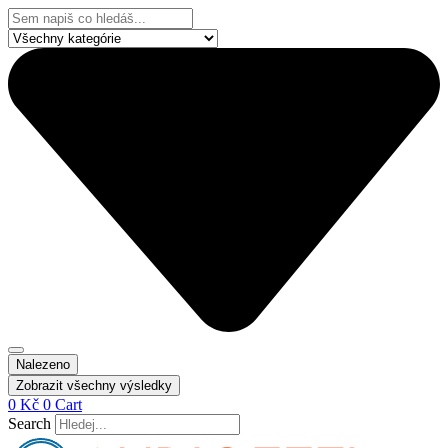
Přejít
Search
k
...
obsahu
Nalezeno
Zobrazit všechny výsledky
0
Kč
0
Cart
Search