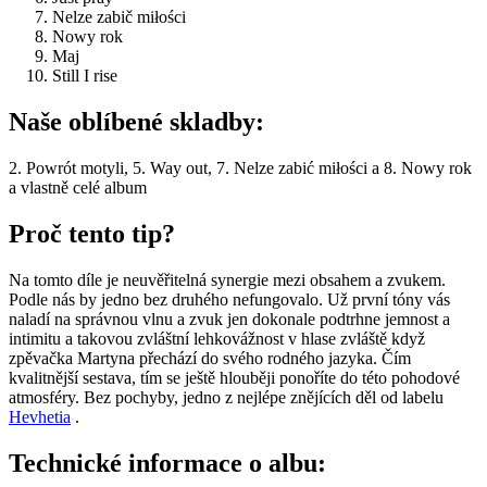
Nelze zabič miłości
Nowy rok
Maj
Still I rise
Naše oblíbené skladby:
2. Powrót motyli, 5. Way out, 7. Nelze zabić miłości a 8. Nowy rok
a vlastně celé album
Proč tento tip?
Na tomto díle je neuvěřitelná synergie mezi obsahem a zvukem.
Podle nás by jedno bez druhého nefungovalo. Už první tóny vás
naladí na správnou vlnu a zvuk jen dokonale podtrhne jemnost a
intimitu a takovou zvláštní lehkovážnost v hlase zvláště když
zpěvačka Martyna přechází do svého rodného jazyka. Čím
kvalitnější sestava, tím se ještě hlouběji ponoříte do této pohodové
atmosféry. Bez pochyby, jedno z nejlépe znějících děl od labelu
Hevhetia
.
Technické informace o albu: