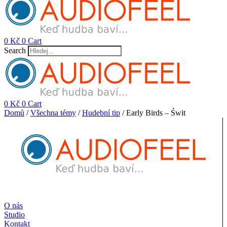
0
Kč
0
Cart
Search
0
Kč
0
Cart
Domů
/
Všechna témy
/
Hudební tip
/ Early Birds – Świt
O nás
Studio
Kontakt