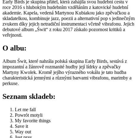
Early Birds je skupina přátel, která zahájila svou hudební cestu v
roce 2016 s hlubokým hudebním vzděláním z katovické hudební
akademie. Kapela, vedená Martynou Kubiakou jako zpěvačkou a
skladatelkou, kombinuje jazz, poezii a alternativní pop s jedinečným
zvukem díky jejich netradiční instrumentaci včetně vibrafonu. Jejich
debutové album „Świt“ z roku 2017 získalo pozornost kritiků a
veřejnosti.
O albu:
Album Świt, které nahrála polská skupina Early Birds, sestává z
impozantní a žánrově rozmanité hudby její lídrky a zpěvačky
Martyny Kwolek. Kromě jejího výrazného vokálu je tato hudba
charakteristická jemnými a různými barvami vibrafonu, marimby a
perkuse.
Seznam skladeb:
Let me fall
Powrót motyli
My favorite things
Save it
Way out
Just pray