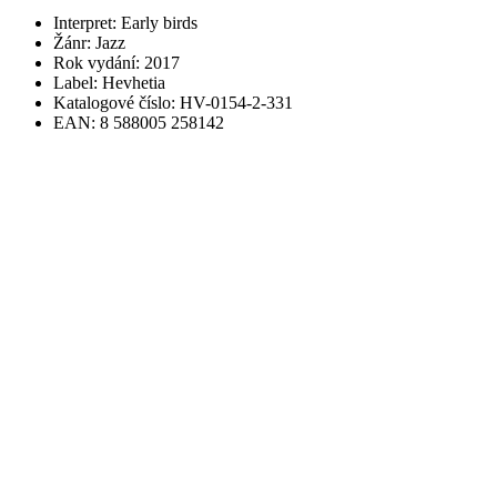
Interpret: Early birds
Žánr: Jazz
Rok vydání: 2017
Label: Hevhetia
Katalogové číslo: HV-0154-2-331
EAN: 8 588005 258142
Děkujeme, že jste si našli čas a přečetli si naši doporučenou hudební
novinku. Sledujte náš blog a zůstaňte s námi v kontaktu pro další
exkluzivní novinky a doporučení z oblasti high-end audio techniky.
Těšíme se na další společné objevy.
Váš tým AUDIOFEEL
Líbí se vám článek? Sdílejte přátelům.
Prev
Rozdělení filtrace v Hi-Fi: Znáte všechny druhy?
Představujeme Hegel H600 a Viking: Městrovství a věrnost v
digitální době
Next
Napsat komentář
Pro přidávání komentářů se musíte nejdříve
přihlásit
.
Obsah