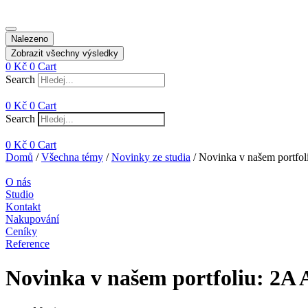
Nalezeno
Zobrazit všechny výsledky
0
Kč
0
Cart
Search
0
Kč
0
Cart
Search
0
Kč
0
Cart
Domů
/
Všechna témy
/
Novinky ze studia
/ Novinka v našem portfol
O nás
Studio
Kontakt
Nakupování
Ceníky
Reference
Novinka v našem portfoliu: 2A 