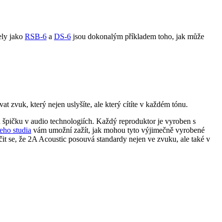
ely jako
RSB-6
a
DS-6
jsou dokonalým příkladem toho, jak může
 zvuk, který nejen uslyšíte, ale který cítíte v každém tónu.
 špičku v audio technologiích. Každý reproduktor je vyroben s
eho studia
vám umožní zažít, jak mohou tyto výjimečně vyrobené
it se, že 2A Acoustic posouvá standardy nejen ve zvuku, ale také v