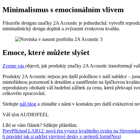
Minimalismus s emocionálním vlivem
Filozofie designu značky 2A Acoustic je jednoduchá: vytvořit reprodu
minimalistický design doplnit a zvýraznit zvukovou kvalitu.
Emoce, které můžete slyšet
Zveme vás
objevit, jak produkty značky 2A Acoustic transformují vaš
Produkty 2A Acoustic nejsou jen další položkou v naší nabídce – jso
mimořádnou pozorností k detailům a zaměřením na špičkovou kvalitu v
reproduktory obohatit váš hudební zážitek za cenu, která překvapí sv
celkovém zpracování.
Sledujte
náš blog
a zůstaňte s námi v kontaktu pro další exkluzivní no
Váš tým AUDIOFEEL
Líbí se vám článek? Sdílejte přátelům.
Prev
Příchod LAB12: nová éra vysoce kvalitního zvuku na Sloven
6 pravidel jak si udržet vinylové desky v nejlepší formě
Next