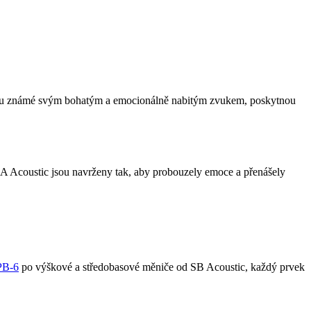
jsou známé svým bohatým a emocionálně nabitým zvukem, poskytnou
2A Acoustic jsou navrženy tak, aby probouzely emoce a přenášely
PB-6
po výškové a středobasové měniče od SB Acoustic, každý prvek