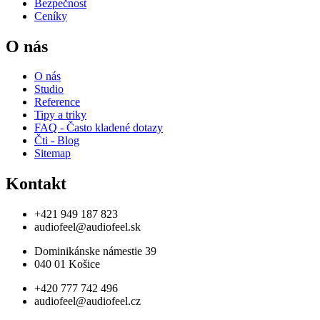
Bezpečnost
Ceníky
O nás
O nás
Studio
Reference
Tipy a triky
FAQ - Často kladené dotazy
Čti - Blog
Sitemap
Kontakt
+421 949 187 823
audiofeel@audiofeel.sk
Dominikánske námestie 39
040 01 Košice
+420 777 742 496
audiofeel@audiofeel.cz