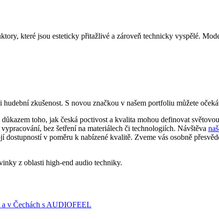
ktory, které jsou esteticky přitažlivé a zároveň technicky vyspělé. Mod
i hudební zkušenost. S novou značkou v našem portfoliu můžete očekávat
u důkazem toho, jak česká poctivost a kvalita mohou definovat světovou
ypracování, bez šetření na materiálech či technologiích. Návštěva
naš
ojí dostupností v poměru k nabízené kvalitě. Zveme vás osobně přesvědč
vinky z oblasti high-end audio techniky.
sku a v Čechách s AUDIOFEEL