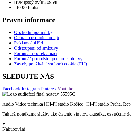
Biskupský dvůr 2095/8
110 00 Praha
Právní informace
Obchodní podmínky
Ochrana osobních údajů
Reklamační řád
Odstoupení od smlouvy
Formulář pro reklamaci
Formulář pro odstoupení od smlouvy
Zásady používání souborů cookie (EU)
SLEDUJTE NÁS
Facebook
Instagram
Pinterest
Youtube
Audio Video technika | HI-FI studio Košice | HI-FI studio Praha. Rep
Taktiež ponúkame služby ako čistenie vinylov, akustika, ozvučenie
Nakupování