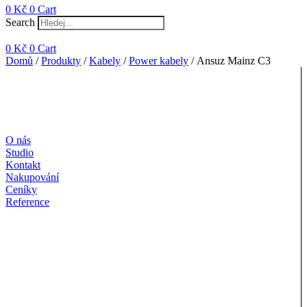
0
Kč
0
Cart
Search
0
Kč
0
Cart
Domů
/
Produkty
/
Kabely
/
Power kabely
/ Ansuz Mainz C3
O nás
Studio
Kontakt
Nakupování
Ceníky
Reference