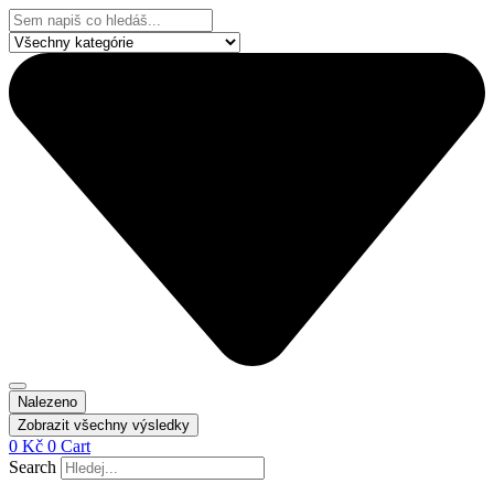
Přejít
Search
k
...
obsahu
Nalezeno
Zobrazit všechny výsledky
0
Kč
0
Cart
Search