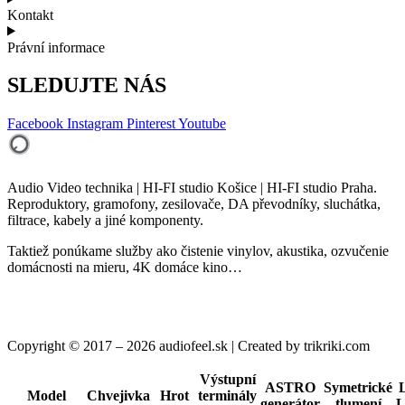
Kontakt
Právní informace
SLEDUJTE NÁS
Facebook
Instagram
Pinterest
Youtube
Audio Video technika | HI-FI studio Košice | HI-FI studio Praha.
Reproduktory, gramofony, zesilovače, DA převodníky, sluchátka,
filtrace, kabely a jiné komponenty.
Taktiež ponúkame služby ako čistenie vinylov, akustika, ozvučenie
domácnosti na mieru, 4K domáce kino…
Copyright © 2017 – 2026 audiofeel.sk | Created by trikriki.com
Výstupní
ASTRO
Symetrické
Model
Chvejivka
Hrot
terminály
generátor
tlumení
L