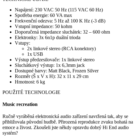
Napájení: 230 VAC 50 Hz (115 VAC 60 Hz)
Spotřeba energie: 60 VA max
Frekvenční odezva: 5 Hz až 100 K Hz (-3 dB)
Vstupní impedance: 50 kohm
Doporučená impedance sluchátek: 32 – 600 ohm
Elektronky: 3x 6n1p duální trioda
Vstupy:
2x linkové stereo (RCA konektory)
1x USB
Výstup předzesilovače: 1x linkové stereo
Sluchátkový výstup: 1x 6,3mm jack
Dostupné barvy: Matt Black, Frozen Silver
Rozměr (Š x V x H): 32 x 11 x 29 cm
Hmotnost: 6 kg
POUŽITÉ TECHNOLOGIE
Music recreation
Ručně vyráběná elektronická audio zařízení navržená tak, aby se
přibližovala původní hudbě. Přirozená reprodukce zvuku bohatá na
emoce a živost. Zkoušeli jste někdy opravdu dobrý Hi End audio
systém?