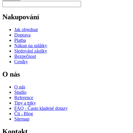
Nakupování
Jak objednat
Doprava
Platba
Nákup na splátky
Sledování zásilky
Bezpečnost
Ceníky
O nás
O nás
Studio
Reference
Tipy a triky
FAQ - Často kladené dotazy
Čti - Blog
Sitemap
Kontakt