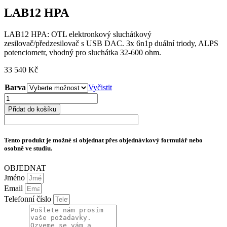
LAB12 HPA
LAB12 HPA: OTL elektronkový sluchátkový
zesilovač/předzesilovač s USB DAC. 3x 6n1p duální triody, ALPS
potenciometr, vhodný pro sluchátka 32-600 ohm.
33 540
Kč
Barva
Vyčistit
LAB12
HPA
Přidat do košíku
množství
Tento produkt je možné si objednat přes objednávkový formulář nebo
osobně ve studiu.
OBJEDNAT
Jméno
Email
Telefonní číslo