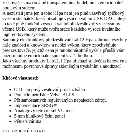
zesilovače s maximálně transparentním, hudebním a emocionálně
poutavým srdcem.
A nezůstali jsme jen u toho! Hpa není jen plně uzavřený špičkový
systém sluchátek, který obsahuje vysoce kvalitní USB DAC, ale je
to také plně funkční vysoce kvalitní předzesilovač s více vstupy
včetně USB, který může tvořit srdce každého vysoce kvalitního
high-endového systému.
Samotný elektronkový předzesilovač Lab12 Hpa zahrnuje všechny
naše znalosti a know-how a nabízí výkon, který zpochybňuje
předzesilovače, jejichž cena je mnohonásobně vyšší a přináší vám
pozoruhodné emocionální spojení s vaší hudbou.
Jako všechny produkty Lab12, i Hpa přichází se dvěma barevnými
možnostmi povrchové úpravy skleněným tryskáním a anodizací.
Klíčové vlastnosti:
OTL lampový zesilovač pro sluchátka
Potenciometr Blue Velvet ALPS
Pět samostatných regulovaných napájecích zdrojů
Implementace SRSG®
Analogový retro nissei VU metr
5 mm hliníkový čelní panel
Pětiletá záruka
TECHNICKÉ ÚDAJE