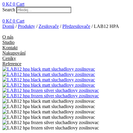
0
Kč
0
Cart
Search
0
Kč
0
Cart
Domů
/
Produkty
/
Zesilovače
/
Předzesilovače
/ LAB12 HPA
O nás
Studio
Kontakt
Nakupování
Ceníky
Reference