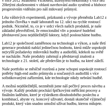
v roce 2012 Stratosem Vichosem, inženýrem elektroniky s více než
20letými zkušenostmi v oblasti navrhování audio systémů a hluboce
progresivním viděním pro náš milovaný průmysl.
Léta vášnivých experimentů, průzkumů a vývoje přeměnila Lab12 z
jednoho člověka v malé laboratoři na 12. ulici na rychle rostoucí
podnik. Nicméně, to, co je v srdci všech našich produktů, je naše
základní přesvědčení, že emocionální vliv a poutavé hudební
představení jsou nejdůležitější faktory, když posloucháme hudbu.
Lab12 je společností zaměřenou na technologii a výkon, a naše třetí
generace produktů nabízí jedinečnou hodnotu, která může uspokojit
nejvyšší požadavky milovníků hudby a audiofilů, kdekoli na světě
se nacházíte. Naše produkty zahrnují a představují znalosti a
technologie z 21. století, ale především je to hudba, na které záleží.
Naše portfolio se měsíčně rozrůstá a jsme schopni uspokojit rostoucí
potřeby high-end audio průmyslu a současných audiofilů s více
sofistikovanými zařízeními, kde technologie nikdy nebrání hudbě.
A možná nejdůležitější, nezměnili jsme náš pečlivý proces návrhu a
vývoje. Každý produkt prochází špičkovými měřícími procesy a
finálním laděním, které je výsledkem dlouhodobého poslechu a
kombinací, abyste vy, koncový uživatel, dostali skutečně výjimečný
produkt, který vám snadno umožní užívat hudbu, kterou milujete.