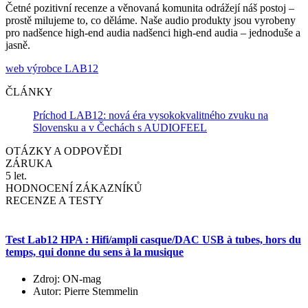
Četné pozitivní recenze a věnovaná komunita odrážejí náš postoj –
prostě milujeme to, co děláme. Naše audio produkty jsou vyrobeny
pro nadšence high-end audia nadšenci high-end audia – jednoduše a
jasně.
web výrobce LAB12
ČLÁNKY
Príchod LAB12: nová éra vysokokvalitného zvuku na
Slovensku a v Čechách s AUDIOFEEL
OTÁZKY A ODPOVĚDI
ZÁRUKA
5 let.
HODNOCENÍ ZÁKAZNÍKŮ
RECENZE A TESTY
Test Lab12 HPA : Hifi/ampli casque/DAC USB à tubes, hors du
temps, qui donne du sens à la musique
Zdroj: ON-mag
Autor: Pierre Stemmelin