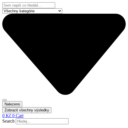
Přejít
Search
k
...
obsahu
Nalezeno
Zobrazit všechny výsledky
0
Kč
0
Cart
Search