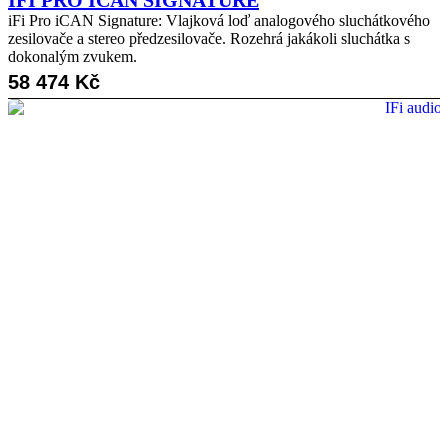
iFi Pro iCAN Signature: Vlajková loď analogového sluchátkového
zesilovače a stereo předzesilovače. Rozehrá jakákoli sluchátka s
dokonalým zvukem.
58 474
Kč