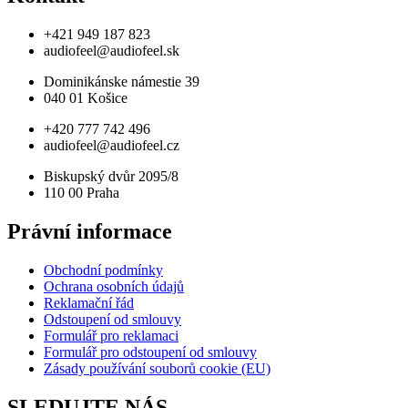
+421 949 187 823
audiofeel@audiofeel.sk
Dominikánske námestie 39
040 01 Košice
+420 777 742 496
audiofeel@audiofeel.cz
Biskupský dvůr 2095/8
110 00 Praha
Právní informace
Obchodní podmínky
Ochrana osobních údajů
Reklamační řád
Odstoupení od smlouvy
Formulář pro reklamaci
Formulář pro odstoupení od smlouvy
Zásady používání souborů cookie (EU)
SLEDUJTE NÁS