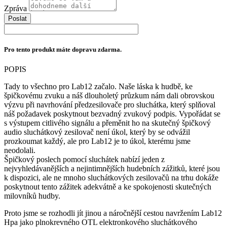
Zpráva
Poslat
Pro tento produkt máte dopravu zdarma.
POPIS
Tady to všechno pro Lab12 začalo. Naše láska k hudbě, ke
špičkovému zvuku a náš dlouholetý průzkum nám dali obrovskou
výzvu při navrhování předzesilovače pro sluchátka, který splňoval
náš požadavek poskytnout bezvadný zvukový podpis. Vypořádat se
s výstupem citlivého signálu a přeměnit ho na skutečný špičkový
audio sluchátkový zesilovač není úkol, který by se odvážil
prozkoumat každý, ale pro Lab12 je to úkol, kterému jsme
neodolali.
Špičkový poslech pomocí sluchátek nabízí jeden z
nejvyhledávanějších a nejintimnějších hudebních zážitků, které jsou
k dispozici, ale ne mnoho sluchátkových zesilovačů na trhu dokáže
poskytnout tento zážitek adekvátně a ke spokojenosti skutečných
milovníků hudby.
Proto jsme se rozhodli jít jinou a náročnější cestou navržením Lab12
Hpa jako plnokrevného OTL elektronkového sluchátkového