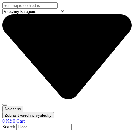
Přejít
Search
k
...
obsahu
Nalezeno
Zobrazit všechny výsledky
0
Kč
0
Cart
Search