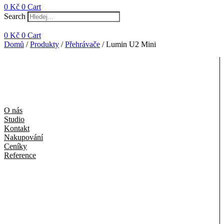
0
Kč
0
Cart
Search
0
Kč
0
Cart
Domů
/
Produkty
/
Přehrávače
/ Lumin U2 Mini
O nás
Studio
Kontakt
Nakupování
Ceníky
Reference