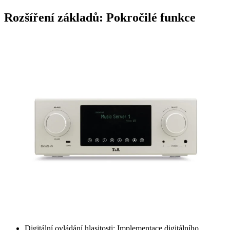
Rozšíření základů: Pokročilé funkce
Digitální ovládání hlasitosti: Implementace digitálního