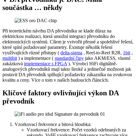
součástka … někdy
Při teoretickém návrhu DA převodníku se klade důraz na
elektrickou realizaci, která umožní integraci převodníku do
elektronických systémů. Cílem je vytvořit přesné a spolehlivé řešení,
které splní požadované parametry. Existuje několik řešení
využívajících různé přístupy (
delta-sigma
, Reel-to-Reel R2R,
1bit
,
multibit
) a implementace (
standardní čipy
jako AKM/ESS, vlastní
zakázková
implementace s FPGA
). Výrobci HiFi digitálně-
analogových převodníků mají takto široké a jedinečné možnosti jak
postavit DA převodník splňující požadavky zákazníka na zvukovou
kvalitu a ceny. Více o tom v našich budoucích článcích.
Klíčové faktory ovlivňující výkon DA
převodník
Vzorkovací frekvence a bitová hloubka:
Vzorkovací frekvence: Počet vzorků odebraných za
sekundu. Vyšší vzorkovací frekvence zachycuje více