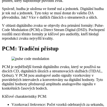
průběh, který napodobuje původní zvuk.
Správně, hudba je uložena ve formě nul a jednotek. Digitální hudba
je tok nul a jednotek. Tyto toky se musí dostat do vašeho DA
převodníku. Jak? Více v dalších článcích o streamerech a sítích.
V oblasti digitálního zvuku se objevily dva primární formáty: Pulse-
Code Modulation (PCM) a Direct Stream Digital (DSD). Pochopení
rozdílů mezi těmito formáty je klíčové pro audiofily, kteří hledají
reprodukci zvuku nejvyšší kvality.
PCM: Tradiční přístup
PCM je nejběžnější formát digitálního zvuku, který se používá na
discích CD, digitálních úlozích a streamovacích službách (TIDAL,
Qobuz). V PCM jsou analogové audio signály vzorkovány v
pravidelných intervalech a konvertovány na digitální hodnoty. Tyto
digitální hodnoty představují amplitudu analogového signálu v
konkrétních časových bodech.
Klíčové charakteristiky PCM:
Vzorkovací frekvence: Počet vzorků odebraných za sekundu,