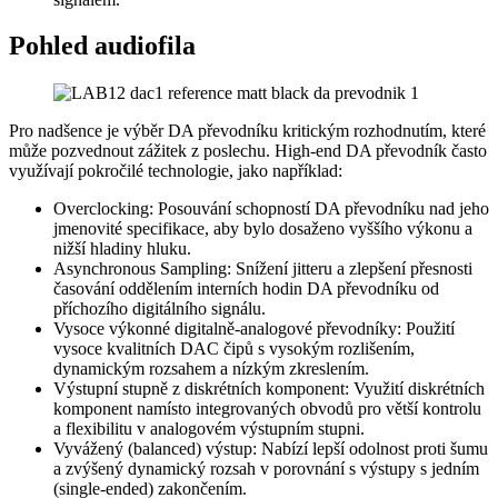
Pohled audiofila
Pro nadšence je výběr DA převodníku kritickým rozhodnutím, které
může pozvednout zážitek z poslechu. High-end DA převodník často
využívají pokročilé technologie, jako například:
Overclocking: Posouvání schopností DA převodníku nad jeho
jmenovité specifikace, aby bylo dosaženo vyššího výkonu a
nižší hladiny hluku.
Asynchronous Sampling: Snížení jitteru a zlepšení přesnosti
časování oddělením interních hodin DA převodníku od
příchozího digitálního signálu.
Vysoce výkonné digitalně-analogové převodníky: Použití
vysoce kvalitních DAC čipů s vysokým rozlišením,
dynamickým rozsahem a nízkým zkreslením.
Výstupní stupně z diskrétních komponent: Využití diskrétních
komponent namísto integrovaných obvodů pro větší kontrolu
a flexibilitu v analogovém výstupním stupni.
Vyvážený (balanced) výstup: Nabízí lepší odolnost proti šumu
a zvýšený dynamický rozsah v porovnání s výstupy s jedním
(single-ended) zakončením.