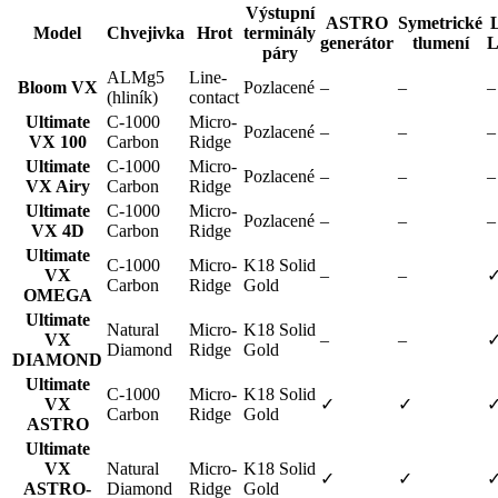
Výstupní
ASTRO
Symetrické
Model
Chvejivka
Hrot
terminály
generátor
tlumení
L
páry
ALMg5
Line-
Bloom VX
Pozlacené
–
–
–
(hliník)
contact
Ultimate
C-1000
Micro-
Pozlacené
–
–
–
VX 100
Carbon
Ridge
Ultimate
C-1000
Micro-
Pozlacené
–
–
–
VX Airy
Carbon
Ridge
Ultimate
C-1000
Micro-
Pozlacené
–
–
–
VX 4D
Carbon
Ridge
Ultimate
C-1000
Micro-
K18 Solid
VX
–
–
Carbon
Ridge
Gold
OMEGA
Ultimate
Natural
Micro-
K18 Solid
VX
–
–
Diamond
Ridge
Gold
DIAMOND
Ultimate
C-1000
Micro-
K18 Solid
VX
✓
✓
Carbon
Ridge
Gold
ASTRO
Ultimate
VX
Natural
Micro-
K18 Solid
✓
✓
ASTRO-
Diamond
Ridge
Gold