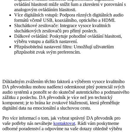
ovládání hlasitosti může snížit šum a zkreslení v porovnání s
analogovým ovládáním hlasitosti.
Více digitálních vstupů: Podpora různých digitálních audio
formátů včetně USB, koaxiálního, optického a HDMI.
Sluchátkové zesilovače: Integrace vysoce kvalitních
sluchátkových zesilovačů pro přímý poslech.
Dálkové ovládání: Poskytuje pohodlné ovládání hlasitosti,
výběru vstupu a dalších nastavení.
Přizpůsobitelná nastavení filtru: Umožňují uživatelům
přizpůsobit zvuk svým preferencím.
Důkladným zvážením těchto faktorů a výběrem vysoce kvalitního
DA převodníku mohou nadšenci odemknout plný potenciál svých
audio systémů a ponořit se do skutečně autentického a podmanivého
zážitku z poslechu. DA převodník je více než jen technický
komponent; je to brána ke zvukové blaženosti, která přeměňuje
digitální data na emocionální a sluchovou cestu.
Pro více informací o tom, jak vybrat správný DA převodník pro
vaše potřeby nás neváhejte
kontaktovat
. Rádi vám poskytneme
odborné poradenství a odpovíme na vaše dotazy ohledně výběru