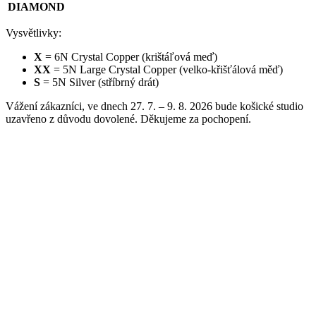
DIAMOND
Vysvětlivky:
X
= 6N Crystal Copper (krištáľová meď)
XX
= 5N Large Crystal Copper (velko-křišťálová měď)
S
= 5N Silver (stříbrný drát)
Vážení zákazníci, ve dnech 27. 7. – 9. 8. 2026 bude košické studio
uzavřeno z důvodu dovolené. Děkujeme za pochopení.