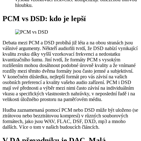
hloubku.
PCM vs DSD: kdo je lepší
Debata mezi PCM a DSD probíhá již léta a na obou stranách jsou
vášnivé argumenty. Někteří audiofili tvrdí, že DSD nabízí vynikající
kvalitu zvuku díky vyšší vzorkovací frekvenci a nedostatku
kvantizačního šumu. Jiní tvrdí, že formáty PCM s vysokým
rozlišením mohou dosáhnout podobné úrovně kvality a že vnímané
rozdíly mezi těmito dvěma formáty jsou často jemné a subjektivní.
V konečném důsledku, nejlepší formát pro vás závisí na vašich
osobních preferencí a kvality vašeho audio zařízení. PCM i DSD
mají své přednosti a výběr mezi nimi často závisí na individuálním
vkusu a specifických vlastnostech nahrávky, v neposlední řadě i na
velikosti úložného prostoru na paměťovém médiu.
Hudba zaznamenaná pomocí PCM nebo DSD může být uloženo (se
ztrátovou nebo bezztrátovou kompresí) v různých souborových
formátech, jako jsou WAV, FLAC, DSF, DXD, mp3 a mnoho
dalších. Více o tom v našich budoucích článcích.
V DA převodníku je DAC. Malá