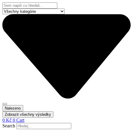
Přejít
Search
k
...
obsahu
Nalezeno
Zobrazit všechny výsledky
0
Kč
0
Cart
Search