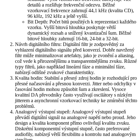
detailů a rozšiřuje frekvenční odezvu. Běžné
vzorkovací frekvence zahrnují 44,1 kHz (kvalita CD),
96 kHz, 192 kHz a ještě vyšší.
Bit Depth: Počet bitů použitých k reprezentaci každého
vzorku. Vyšší bitová hloubka poskytuje větší
dynamický rozsah a snížený kvantizační šum. Běžné
bitové hloubky zahrnují 16-bit, 24-bit a 32-bit.
Návrh digitálního filtru: Digitální filtr je zodpovědný za
vyhlazení digitálního signálu před konverzí. Dobře navržený
filtr může minimalizovat artefakty, jako je zvonění a aliasing,
což vede k přirozenějšímu a transparentnějšímu zvuku. Různé
typy filtrů, jako například lineární fáze a minimální fáze,
nabízejí odlišné zvukové charakteristiky.
Kvalita hodin: Stabilní a přesný zdroj hodin je rozhodující pro
přesné načasování a přesnou konverzi. Jitter nebo odchylky v
časování hodin mohou způsobit šum a zkreslení. Vysoce
kvalitní DA převodníky často využívají oscilátory s nízkým
jitterem a asynchronní vzorkovací techniky ke zmírnění těchto
problémů.
Analogový výstupní stupeň: Analogový výstupní stupeň
převádí digitální signál na analogové napětí nebo proud. Jeho
design a kvalita komponent přímo ovlivňují kvalitu zvuku.
Diskrétní komponentní výstupní stupně, často preferované
audiofily, nabízejí větší flexibilitu a kontrolu nad analogovým
signálem.