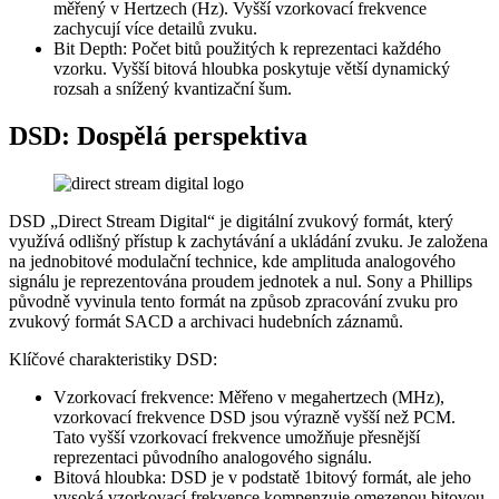
měřený v Hertzech (Hz). Vyšší vzorkovací frekvence
zachycují více detailů zvuku.
Bit Depth: Počet bitů použitých k reprezentaci každého
vzorku. Vyšší bitová hloubka poskytuje větší dynamický
rozsah a snížený kvantizační šum.
DSD: Dospělá perspektiva
DSD „Direct Stream Digital“ je digitální zvukový formát, který
využívá odlišný přístup k zachytávání a ukládání zvuku. Je založena
na jednobitové modulační technice, kde amplituda analogového
signálu je reprezentována proudem jednotek a nul. Sony a Phillips
původně vyvinula tento formát na způsob zpracování zvuku pro
zvukový formát SACD a archivaci hudebních záznamů.
Klíčové charakteristiky DSD:
Vzorkovací frekvence: Měřeno v megahertzech (MHz),
vzorkovací frekvence DSD jsou výrazně vyšší než PCM.
Tato vyšší vzorkovací frekvence umožňuje přesnější
reprezentaci původního analogového signálu.
Bitová hloubka: DSD je v podstatě 1bitový formát, ale jeho
vysoká vzorkovací frekvence kompenzuje omezenou bitovou