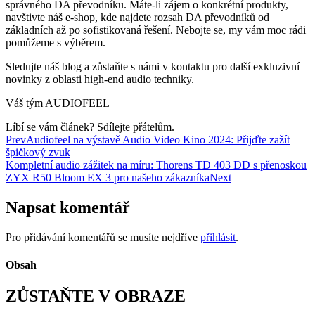
správného DA převodníku. Máte-li zájem o konkrétní produkty,
navštivte náš e-shop, kde najdete rozsah DA převodníků od
základních až po sofistikovaná řešení. Nebojte se, my vám moc rádi
pomůžeme s výběrem.
Sledujte náš blog a zůstaňte s námi v kontaktu pro další exkluzivní
novinky z oblasti high-end audio techniky.
Váš tým AUDIOFEEL
Líbí se vám článek? Sdílejte přátelům.
Prev
Audiofeel na výstavě Audio Video Kino 2024: Přijďte zažít
špičkový zvuk
Kompletní audio zážitek na míru: Thorens TD 403 DD s přenoskou
ZYX R50 Bloom EX 3 pro našeho zákazníka
Next
Napsat komentář
Pro přidávání komentářů se musíte nejdříve
přihlásit
.
Obsah
ZŮSTAŇTE V OBRAZE