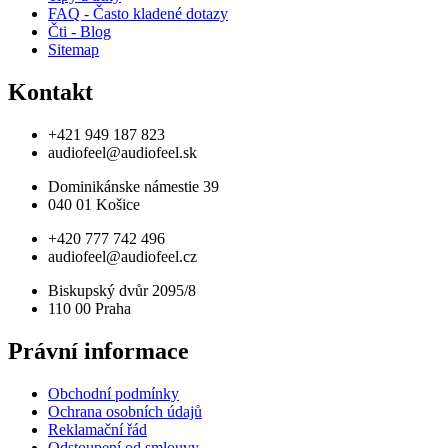
FAQ - Často kladené dotazy
Čti - Blog
Sitemap
Kontakt
+421 949 187 823
audiofeel@audiofeel.sk
Dominikánske námestie 39
040 01 Košice
+420 777 742 496
audiofeel@audiofeel.cz
Biskupský dvůr 2095/8
110 00 Praha
Právní informace
Obchodní podmínky
Ochrana osobních údajů
Reklamační řád
Odstoupení od smlouvy