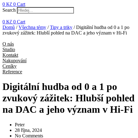
0
Kč
0
Cart
Search
0
Kč
0
Cart
Domů
/
Všechna témy
/
Tipy a triky
/ Digitální hudba od 0 a 1 po
zvukový zážitek: Hlubší pohled na DAC a jeho význam v Hi-Fi
O nás
Studio
Kontakt
Nakupování
Ceníky
Reference
Digitální hudba od 0 a 1 po
zvukový zážitek: Hlubší pohled
na DAC a jeho význam v Hi-Fi
Peter
28 října, 2024
No Comments