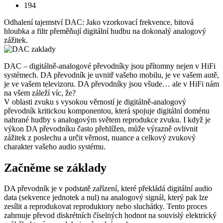
194
Odhalení tajemství DAC: Jako vzorkovací frekvence, bitová
hloubka a filtr přeměňují digitální hudbu na dokonalý analogový
zážitek.
DAC – digitálně-analogové převodníky jsou přítomny nejen v HiFi
systémech. DA převodník je uvnitř vašeho mobilu, je ve vašem autě,
je ve vašem televizoru. DA převodníky jsou všude… ale v HiFi nám
na všem záleží víc, že?
V oblasti zvuku s vysokou věrností je digitálně-analogový
převodník kritickou komponentou, která spojuje digitální doménu
nahrané hudby s analogovým světem reprodukce zvuku. I když je
výkon DA převodníku často přehlížen, může výrazně ovlivnit
zážitek z poslechu a určit věrnost, nuance a celkový zvukový
charakter vašeho audio systému.
Začněme se základy
DA převodník je v podstatě zařízení, které překládá digitální audio
data (sekvence jednotek a nul) na analogový signál, který pak lze
zesílit a reprodukovat reproduktory nebo sluchátky. Tento proces
zahrnuje převod diskrétních číselných hodnot na souvislý elektrický