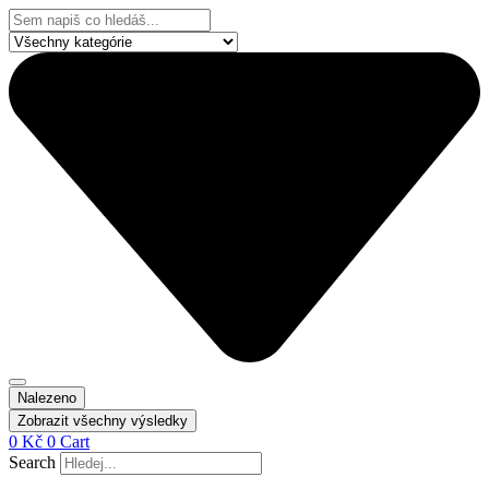
Přejít
Search
k
...
obsahu
Nalezeno
Zobrazit všechny výsledky
0
Kč
0
Cart
Search