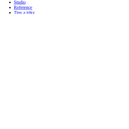
Studio
Reference
Tipy a triky
FAQ - Často kladené dotazy
Čti - Blog
Sitemap
Kontakt
+421 949 187 823
audiofeel@audiofeel.sk
Dominikánske námestie 39
040 01 Košice
+420 777 742 496
audiofeel@audiofeel.cz
Biskupský dvůr 2095/8
110 00 Praha
Právní informace
Obchodní podmínky