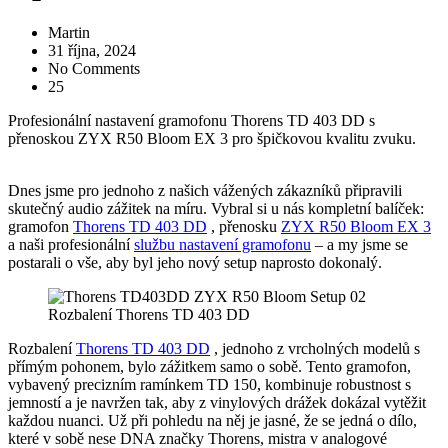
Martin
31 října, 2024
No Comments
25
Profesionální nastavení gramofonu Thorens TD 403 DD s
přenoskou ZYX R50 Bloom EX 3 pro špičkovou kvalitu zvuku.
Dnes jsme pro jednoho z našich vážených zákazníků připravili
skutečný audio zážitek na míru. Vybral si u nás kompletní balíček:
gramofon
Thorens TD 403 DD
, přenosku
ZYX R50 Bloom EX 3
a naši profesionální
službu nastavení gramofonu
– a my jsme se
postarali o vše, aby byl jeho nový setup naprosto dokonalý.
Rozbalení Thorens TD 403 DD
Rozbalení
Thorens TD 403 DD
, jednoho z vrcholných modelů s
přímým pohonem, bylo zážitkem samo o sobě. Tento gramofon,
vybavený precizním ramínkem TD 150, kombinuje robustnost s
jemností a je navržen tak, aby z vinylových drážek dokázal vytěžit
každou nuanci. Už při pohledu na něj je jasné, že se jedná o dílo,
které v sobě nese DNA značky Thorens, mistra v analogové