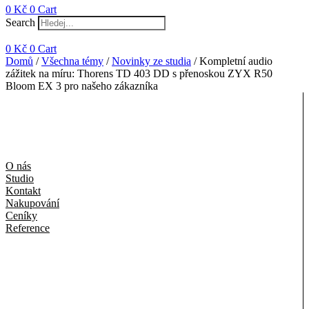
0
Kč
0
Cart
Search
0
Kč
0
Cart
Domů
/
Všechna témy
/
Novinky ze studia
/ Kompletní audio
zážitek na míru: Thorens TD 403 DD s přenoskou ZYX R50
Bloom EX 3 pro našeho zákazníka
O nás
Studio
Kontakt
Nakupování
Ceníky
Reference