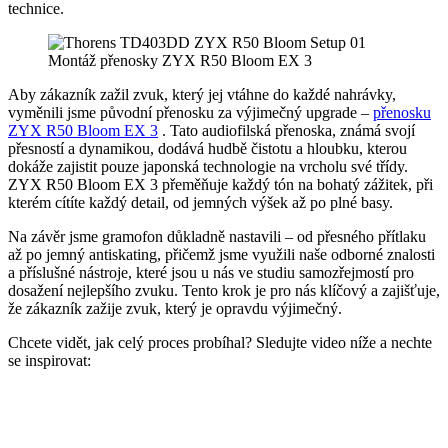
technice.
Montáž přenosky ZYX R50 Bloom EX 3
Aby zákazník zažil zvuk, který jej vtáhne do každé nahrávky,
vyměnili jsme původní přenosku za výjimečný upgrade –
přenosku
ZYX R50 Bloom EX 3
. Tato audiofilská přenoska, známá svojí
přesností a dynamikou, dodává hudbě čistotu a hloubku, kterou
dokáže zajistit pouze japonská technologie na vrcholu své třídy.
ZYX R50 Bloom EX 3 přeměňuje každý tón na bohatý zážitek, při
kterém cítíte každý detail, od jemných výšek až po plné basy.
Na závěr jsme gramofon důkladně nastavili – od přesného přítlaku
až po jemný antiskating, přičemž jsme využili naše odborné znalosti
a příslušné nástroje, které jsou u nás ve studiu samozřejmostí pro
dosažení nejlepšího zvuku. Tento krok je pro nás klíčový a zajišťuje,
že zákazník zažije zvuk, který je opravdu výjimečný.
Chcete vidět, jak celý proces probíhal? Sledujte video níže a nechte
se inspirovat: