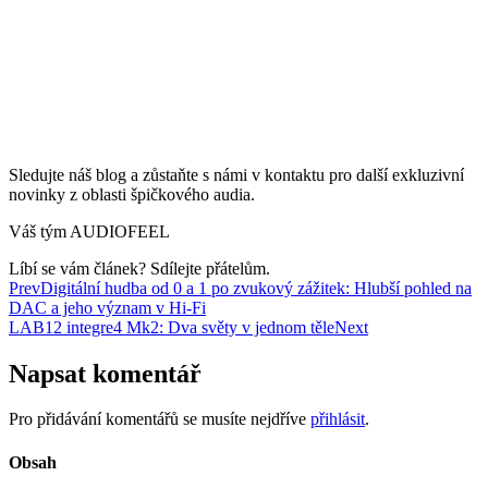
Sledujte náš blog a zůstaňte s námi v kontaktu pro další exkluzivní
novinky z oblasti špičkového audia.
Váš tým AUDIOFEEL
Líbí se vám článek? Sdílejte přátelům.
Prev
Digitální hudba od 0 a 1 po zvukový zážitek: Hlubší pohled na
DAC a jeho význam v Hi-Fi
LAB12 integre4 Mk2: Dva světy v jednom těle
Next
Napsat komentář
Pro přidávání komentářů se musíte nejdříve
přihlásit
.
Obsah