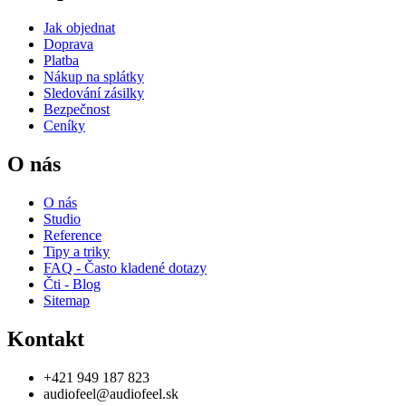
Jak objednat
Doprava
Platba
Nákup na splátky
Sledování zásilky
Bezpečnost
Ceníky
O nás
O nás
Studio
Reference
Tipy a triky
FAQ - Často kladené dotazy
Čti - Blog
Sitemap
Kontakt
+421 949 187 823
audiofeel@audiofeel.sk