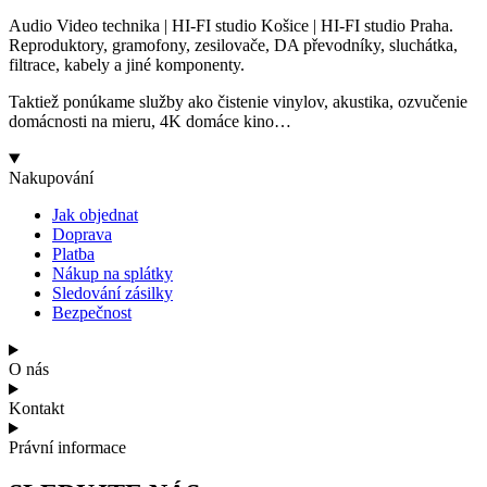
Audio Video technika | HI-FI studio Košice | HI-FI studio Praha.
Reproduktory, gramofony, zesilovače, DA převodníky, sluchátka,
filtrace, kabely a jiné komponenty.
Taktiež ponúkame služby ako čistenie vinylov, akustika, ozvučenie
domácnosti na mieru, 4K domáce kino…
Nakupování
Jak objednat
Doprava
Platba
Nákup na splátky
Sledování zásilky
Bezpečnost
O nás
Kontakt
Právní informace