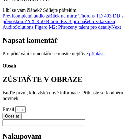
Líbí se vám článek? Sdílejte přátelům.
Prev
Kompletní audio zážitek na míru: Thorens TD 403 DD s
přenoskou ZYX R50 Bloom EX 3 pro našeho zákazníka
AudioSolutions Figaro M2: Přirozený talent pro detaily
Next
Napsat komentář
Pro přidávání komentářů se musíte nejdříve
přihlásit
.
Obsah
ZŮSTAŇTE V OBRAZE
Buďte první, kdo získá nové informace. Přihlaste se k odběru
novinek.
Email
Odeslat
Nakupování