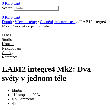
0
Kč
0
Cart
Search
0
Kč
0
Cart
Domů
/
Všechna témy
/
Ocenění, recenze a testy
/ LAB12 integre4
Mk2: Dva světy v jednom těle
O nás
Studio
Kontakt
Nakupování
Ceníky
Reference
LAB12 integre4 Mk2: Dva
světy v jednom těle
Martin
11 listopadu, 2024
No Comments
46