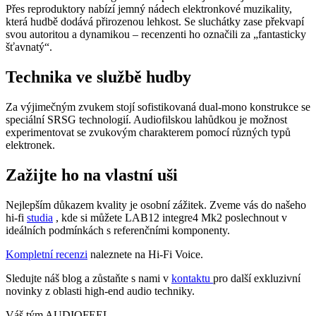
Přes reproduktory nabízí jemný nádech elektronkové muzikality,
která hudbě dodává přirozenou lehkost. Se sluchátky zase překvapí
svou autoritou a dynamikou – recenzenti ho označili za „fantasticky
šťavnatý“.
Technika ve službě hudby
Za výjimečným zvukem stojí sofistikovaná dual-mono konstrukce se
speciální SRSG technologií. Audiofilskou lahůdkou je možnost
experimentovat se zvukovým charakterem pomocí různých typů
elektronek.
Zažijte ho na vlastní uši
Nejlepším důkazem kvality je osobní zážitek. Zveme vás do našeho
hi-fi
studia
, kde si můžete LAB12 integre4 Mk2 poslechnout v
ideálních podmínkách s referenčními komponenty.
Kompletní recenzi
naleznete na Hi-Fi Voice.
Sledujte náš blog a zůstaňte s nami v
kontaktu
pro další exkluzivní
novinky z oblasti high-end audio techniky.
Váš tým AUDIOFEEL