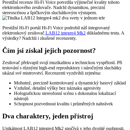
Prestižní recenze Hi-Fi Voice potvrdila výjimečné kvality tohoto
elektronkového zesilovače. Nadchl dynamikou, precizní
stereoscénou a špičkovým sluchátkovým výstupem.
Prestižní Hi-Fi portál Hi-Fi Voice podrobil náš integrovaný
elektronkový zesilovač
LAB12 integre4 Mk2
důkladnému testu. A
výsledky? Nadchli i zkušené recenzenty.
Čím jsi získal jejich pozornost?
Zesilovač překvapil svojí muzikalitou a technickou vyspělostí. Při
testování s různými high-end reproduktory i náročnými sluchátky
ukázal své mistrovství. Recenzenti vyzdvihli zejména:
Mohutný, precizně kontrolovaný a dynamický basový základ
Vzdušné, detailní výšky bez náznaku agresivity
Holografickou stereofonní scénu s dokonalou lokalizací
nástrojů
Schopnost pozvednout kvalitu i průměrných nahrávek
Dva charaktery, jeden přístroj
Unikátnost LAB12 integre4 Mk2 spočívá v jeho dvojité osobnosti.