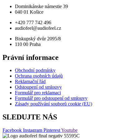
Dominikánske námestie 39
040 01 Košice
+420 777 742 496
audiofeel@audiofeel.cz
Biskupský dvůr 2095/8
110 00 Praha
Právní informace
Obchodní podmínky
Ochrana osobních údajů
Reklamační řád
Odstoupení od smlouvy
Formulář pro reklamaci
Formulář pro odstoupení od smlouvy
Zásady používání souborů cookie (EU)
SLEDUJTE NÁS
Facebook
Instagram
Pinterest
Youtube