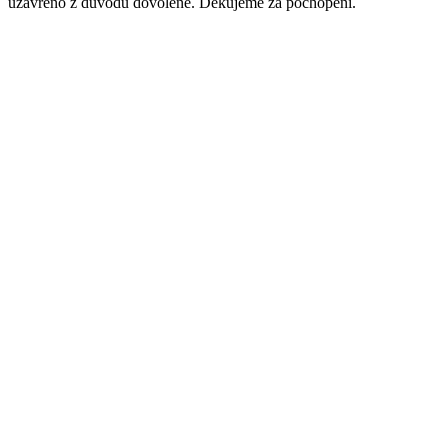
uzavřeno z důvodu dovolené. Děkujeme za pochopení.