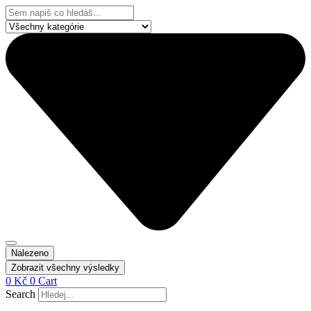
Přejít
Search
k
...
obsahu
Nalezeno
Zobrazit všechny výsledky
0
Kč
0
Cart
Search