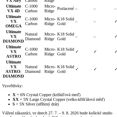
VX Airy
Carbon
Ridge
Ultimate
C-1000
Micro-
Pozlacené
–
–
–
VX 4D
Carbon
Ridge
Ultimate
C-1000
Micro-
K18 Solid
VX
–
–
Carbon
Ridge
Gold
OMEGA
Ultimate
Natural
Micro-
K18 Solid
VX
–
–
Diamond
Ridge
Gold
DIAMOND
Ultimate
C-1000
Micro-
K18 Solid
VX
✓
✓
Carbon
Ridge
Gold
ASTRO
Ultimate
VX
Natural
Micro-
K18 Solid
✓
✓
ASTRO-
Diamond
Ridge
Gold
DIAMOND
Vysvětlivky:
X
= 6N Crystal Copper (krištáľová meď)
XX
= 5N Large Crystal Copper (velko-křišťálová měď)
S
= 5N Silver (stříbrný drát)
Vážení zákazníci, ve dnech 27. 7. – 9. 8. 2026 bude košické studio