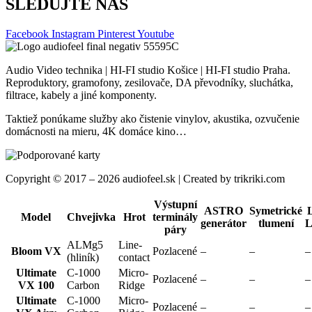
SLEDUJTE NÁS
Facebook
Instagram
Pinterest
Youtube
Audio Video technika | HI-FI studio Košice | HI-FI studio Praha.
Reproduktory, gramofony, zesilovače, DA převodníky, sluchátka,
filtrace, kabely a jiné komponenty.
Taktiež ponúkame služby ako čistenie vinylov, akustika, ozvučenie
domácnosti na mieru, 4K domáce kino…
Copyright © 2017 – 2026 audiofeel.sk | Created by trikriki.com
Výstupní
ASTRO
Symetrické
Model
Chvejivka
Hrot
terminály
generátor
tlumení
L
páry
ALMg5
Line-
Bloom VX
Pozlacené
–
–
–
(hliník)
contact
Ultimate
C-1000
Micro-
Pozlacené
–
–
–
VX 100
Carbon
Ridge
Ultimate
C-1000
Micro-
Pozlacené
–
–
–