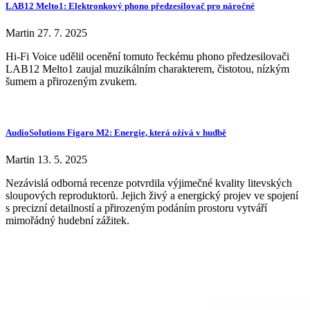
LAB12 Melto1: Elektronkový phono předzesilovač pro náročné
Martin
27. 7. 2025
Hi-Fi Voice udělil ocenění tomuto řeckému phono předzesilovači
LAB12 Melto1 zaujal muzikálním charakterem, čistotou, nízkým
šumem a přirozeným zvukem.
AudioSolutions Figaro M2: Energie, která ožívá v hudbě
Martin
13. 5. 2025
Nezávislá odborná recenze potvrdila výjimečné kvality litevských
sloupových reproduktorů. Jejich živý a energický projev ve spojení
s precizní detailností a přirozeným podáním prostoru vytváří
mimořádný hudební zážitek.