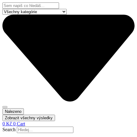
Přejít
Search
k
...
obsahu
Nalezeno
Zobrazit všechny výsledky
0
Kč
0
Cart
Search