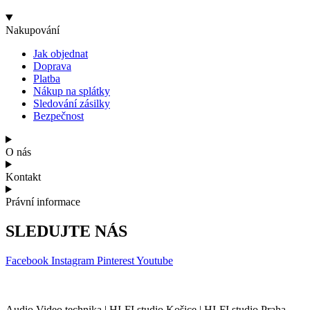
Nakupování
Jak objednat
Doprava
Platba
Nákup na splátky
Sledování zásilky
Bezpečnost
O nás
Kontakt
Právní informace
SLEDUJTE NÁS
Facebook
Instagram
Pinterest
Youtube
Audio Video technika | HI-FI studio Košice | HI-FI studio Praha.