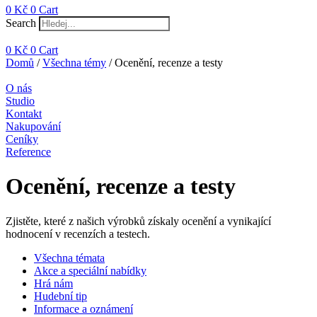
0
Kč
0
Cart
Search
0
Kč
0
Cart
Domů
/
Všechna témy
/ Ocenění, recenze a testy
O nás
Studio
Kontakt
Nakupování
Ceníky
Reference
Ocenění, recenze a testy
Zjistěte, které z našich výrobků získaly ocenění a vynikající
hodnocení v recenzích a testech.
Všechna témata
Akce a speciální nabídky
Hrá nám
Hudební tip
Informace a oznámení