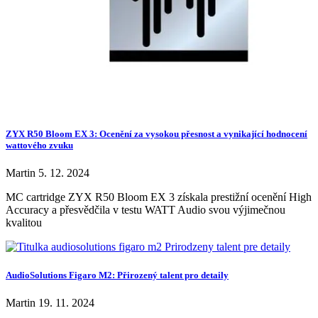
ZYX R50 Bloom EX 3: Ocenění za vysokou přesnost a vynikající hodnocení
wattového zvuku
Martin
5. 12. 2024
MC cartridge ZYX R50 Bloom EX 3 získala prestižní ocenění High
Accuracy a přesvědčila v testu WATT Audio svou výjimečnou
kvalitou
AudioSolutions Figaro M2: Přirozený talent pro detaily
Martin
19. 11. 2024