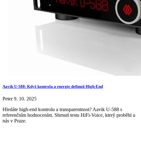
Aavik U-588: Když kontrola a energie definují High-End
Peter
9. 10. 2025
Hledáte high-end kontrolu a transparentnost? Aavik U-588 s
referenčním hodnocením. Shrnutí testu HiFi-Voice, který proběhl u
nás v Praze.