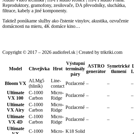
Reproduktory, gramofony, zesilovače, DA převodníky, sluchátka,
filtrace, kabely a jiné komponenty.
Taktiež ponúkame služby ako čistenie vinylov, akustika, ozvučenie
domácnosti na mieru, 4K domáce kino…
Copyright © 2017 – 2026 audiofeel.sk | Created by trikriki.com
Výstupní
ASTRO
Symetrické
Model
Chvejivka
Hrot
terminály
generátor
tlumení
L
páry
ALMg5
Line-
Bloom VX
Pozlacené
–
–
–
(hliník)
contact
Ultimate
C-1000
Micro-
Pozlacené
–
–
–
VX 100
Carbon
Ridge
Ultimate
C-1000
Micro-
Pozlacené
–
–
–
VX Airy
Carbon
Ridge
Ultimate
C-1000
Micro-
Pozlacené
–
–
–
VX 4D
Carbon
Ridge
Ultimate
C-1000
Micro-
K18 Solid
VX
–
–