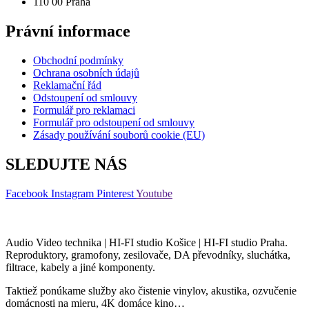
110 00 Praha
Právní informace
Obchodní podmínky
Ochrana osobních údajů
Reklamační řád
Odstoupení od smlouvy
Formulář pro reklamaci
Formulář pro odstoupení od smlouvy
Zásady používání souborů cookie (EU)
SLEDUJTE NÁS
Facebook
Instagram
Pinterest
Youtube
Audio Video technika | HI-FI studio Košice | HI-FI studio Praha.
Reproduktory, gramofony, zesilovače, DA převodníky, sluchátka,
filtrace, kabely a jiné komponenty.
Taktiež ponúkame služby ako čistenie vinylov, akustika, ozvučenie
domácnosti na mieru, 4K domáce kino…