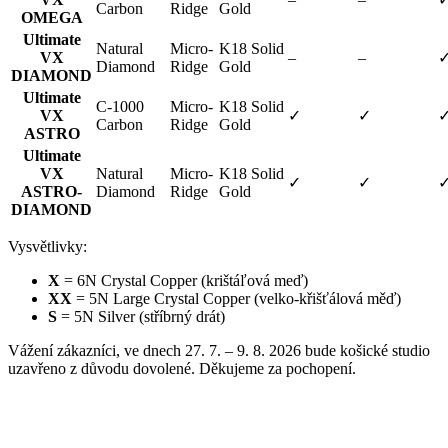
Carbon
Ridge
Gold
OMEGA
Ultimate
Natural
Micro-
K18 Solid
VX
–
–
Diamond
Ridge
Gold
DIAMOND
Ultimate
C-1000
Micro-
K18 Solid
VX
✓
✓
Carbon
Ridge
Gold
ASTRO
Ultimate
VX
Natural
Micro-
K18 Solid
✓
✓
ASTRO-
Diamond
Ridge
Gold
DIAMOND
Vysvětlivky:
X
= 6N Crystal Copper (krištáľová meď)
XX
= 5N Large Crystal Copper (velko-křišťálová měď)
S
= 5N Silver (stříbrný drát)
Vážení zákazníci, ve dnech 27. 7. – 9. 8. 2026 bude košické studio
uzavřeno z důvodu dovolené. Děkujeme za pochopení.