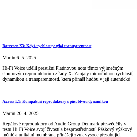
Børresen X3: Když rychlost potýká transparentnost
Martin
6. 5. 2025
Hi-Fi Voice udělil prestižní Platinovou notu těmto výjimečným
sloupovým reproduktorům z řady X. Zaujaly mimořádnou rychlostí,
dynamikou a transparentností, která přináší hudbu v její autentické
Axxess L1: Kompaktní reproduktory s působivou dynamikou
Martin
26. 4. 2025
Regálové reproduktory od Audio Group Denmark přesvědčily v
testu Hi-Fi Voice svojí živostí a bezprostředností. Páskový výškový
měnič a unikátní membrána přinášejí zvuk vysoce přesahující