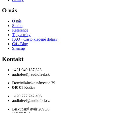
O nás
O nás
Studio
Reference
Tipy a triky
FAQ - Často kladené dotazy
Čti - Blog
Sitemap
Kontakt
+421 949 187 823
audiofeel@audiofeel.sk
Dominikánske námestie 39
040 01 Košice
+420 777 742 496
audiofeel@audiofeel.cz
Biskupský dvůr 2095/8