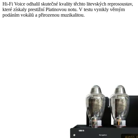
Hi-Fi Voice odhalil skutečné kvality těchto litevských reprosoustav,
které získaly prestižní Platinovou notu. V testu vynikly věrným
podáním vokálů a přirozenou muzikalitou.