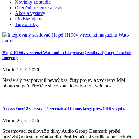
Novinky ze studia
Ocenění, recenze a testy
Akce a výstavy
Představujeme
Tipy a triky
Hegel H190v v recenzi Watt-audio: Integrovaný zesilovač, který skutečně
integruje
Martin
17. 7. 2026
Nezávislý test potvrdil pevný bas, čistý projev a vydařený MM
phono stupeň. Přečtěte si, co zaujalo odbornou veřejnost.
Axxess Forté 2 v nezávislé recenzi: all-in-one, který přesvědčil skeptika
Martin
26. 6. 2026
Streamovací zesilovač z dílny Audio Group Denmark prošel
nezávislým testem Watt-audio. Prohlédněte si verdikt a poslechněte