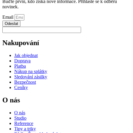
Buďte první, kdo získá nové informace. Přihlaste se k odběru
novinek.
Email
Odeslat
Nakupování
Jak objednat
Doprava
Platba
Nákup na splátky
Sledování zásilky
Bezpečnost
Ceníky
O nás
O nás
Studio
Reference
Tipy a triky