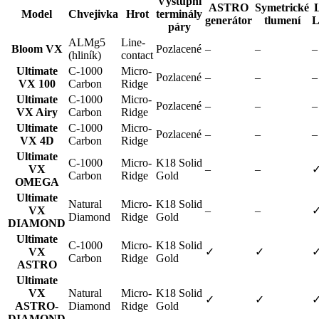
Výstupní
ASTRO
Symetrické
Model
Chvejivka
Hrot
terminály
generátor
tlumení
L
páry
ALMg5
Line-
Bloom VX
Pozlacené
–
–
–
(hliník)
contact
Ultimate
C-1000
Micro-
Pozlacené
–
–
–
VX 100
Carbon
Ridge
Ultimate
C-1000
Micro-
Pozlacené
–
–
–
VX Airy
Carbon
Ridge
Ultimate
C-1000
Micro-
Pozlacené
–
–
–
VX 4D
Carbon
Ridge
Ultimate
C-1000
Micro-
K18 Solid
VX
–
–
Carbon
Ridge
Gold
OMEGA
Ultimate
Natural
Micro-
K18 Solid
VX
–
–
Diamond
Ridge
Gold
DIAMOND
Ultimate
C-1000
Micro-
K18 Solid
VX
✓
✓
Carbon
Ridge
Gold
ASTRO
Ultimate
VX
Natural
Micro-
K18 Solid
✓
✓
ASTRO-
Diamond
Ridge
Gold
DIAMOND