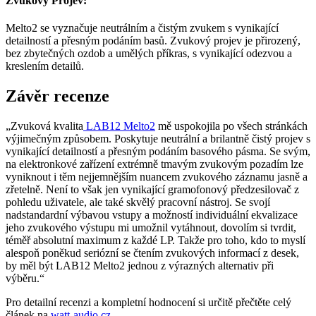
Zvukový Projev:
Melto2 se vyznačuje neutrálním a čistým zvukem s vynikající
detailností a přesným podáním basů. Zvukový projev je přirozený,
bez zbytečných ozdob a umělých příkras, s vynikající odezvou a
kreslením detailů.
Závěr recenze
„Zvuková kvalita
LAB12 Melto2
mě uspokojila po všech stránkách
výjimečným způsobem. Poskytuje neutrální a brilantně čistý projev s
vynikající detailností a přesným podáním basového pásma. Se svým,
na elektronkové zařízení extrémně tmavým zvukovým pozadím lze
vyniknout i těm nejjemnějším nuancem zvukového záznamu jasně a
zřetelně. Není to však jen vynikající gramofonový předzesilovač z
pohledu uživatele, ale také skvělý pracovní nástroj. Se svojí
nadstandardní výbavou vstupy a možností individuální ekvalizace
jeho zvukového výstupu mi umožnil vytáhnout, dovolím si tvrdit,
téměř absolutní maximum z každé LP. Takže pro toho, kdo to myslí
alespoň poněkud seriózní se čtením zvukových informací z desek,
by měl být LAB12 Melto2 jednou z výrazných alternativ při
výběru.“
Pro detailní recenzi a kompletní hodnocení si určitě přečtěte celý
článek na
watt-audio.cz
.