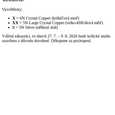
Vysvětlivky:
X
= 6N Crystal Copper (krištáľová meď)
XX
= 5N Large Crystal Copper (velko-křišťálová měď)
S
= 5N Silver (stříbrný drát)
Vážení zákazníci, ve dnech 27. 7. – 9. 8. 2026 bude košické studio
uzavřeno z důvodu dovolené. Děkujeme za pochopení.