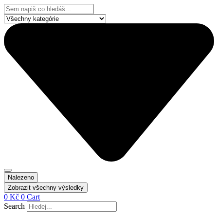
Přejít
Search
k
...
obsahu
Nalezeno
Zobrazit všechny výsledky
0
Kč
0
Cart
Search