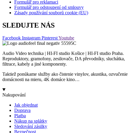
Formulář pro reklamaci
Formulář pro odstoupení od smlouvy
Zásady používání souborů cookie (EU)
SLEDUJTE NÁS
Facebook
Instagram
Pinterest
Youtube
Audio Video technika | HI-FI studio Košice | HI-FI studio Praha.
Reproduktory, gramofony, zesilovače, DA převodníky, sluchátka,
filtrace, kabely a jiné komponenty.
Taktiež ponúkame služby ako čistenie vinylov, akustika, ozvučenie
domácnosti na mieru, 4K domáce kino…
Nakupování
Jak objednat
Doprava
Platba
Nákup na splátky
Sledování zásilky
Bezpečnost