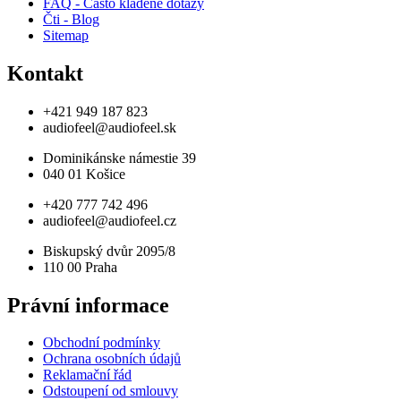
FAQ - Často kladené dotazy
Čti - Blog
Sitemap
Kontakt
+421 949 187 823
audiofeel@audiofeel.sk
Dominikánske námestie 39
040 01 Košice
+420 777 742 496
audiofeel@audiofeel.cz
Biskupský dvůr 2095/8
110 00 Praha
Právní informace
Obchodní podmínky
Ochrana osobních údajů
Reklamační řád
Odstoupení od smlouvy