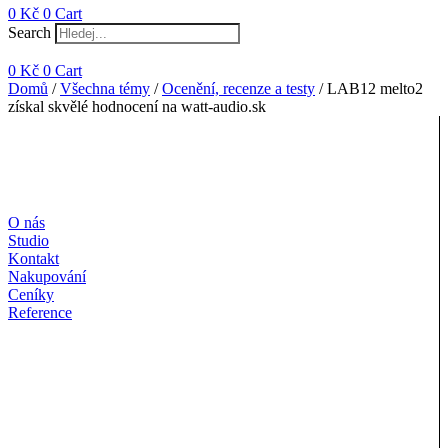
0
Kč
0
Cart
Search
0
Kč
0
Cart
Domů
/
Všechna témy
/
Ocenění, recenze a testy
/ LAB12 melto2
získal skvělé hodnocení na watt-audio.sk
O nás
Studio
Kontakt
Nakupování
Ceníky
Reference