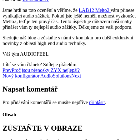
Jsme hrdí na toto ocenění a věříme, že
LAB12 Melto2
vám přinese
vynikající audio zážitek. Pokud jste ještě neměli možnost vyzkoušet
Melto2, teď je ten pravý čas. Tento úspěch je důkazem naší snahy
přinášet vám ty nejlepší audio zážitky. Děkujeme za vaši podporu.
Sledujte náš blog a zůstaňte s námi v kontaktu pro další exkluzivní
novinky z oblasti high-end audio techniky.
Váš tým AUDIOFEEL
Líbí se vám článek? Sdílejte přátelům.
Prev
Proč jsou přenosky ZYX nejlepší?
Nový konfigurátor AudioSolutions
Next
Napsat komentář
Pro přidávání komentářů se musíte nejdříve
přihlásit
.
Obsah
ZŮSTAŇTE V OBRAZE