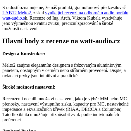
S radostí oznamujeme, že náš produkt, gramofonový předzesilovač
LAB12 Melto2,
získal
vynikající recenzi na odborném audio portálu
watt-audio.s
k. Recenze od Ing. Arch. Viktora Kubala vyzdvihuje
jeho výjimečnou kvalitu zvuku, precizní zpracování a široké
možnosti nastavení.
Hlavní body z recenze na watt-audio.cz
Design a Konstrukce:
Melto2 zaujme elegantním designem s frézovaným aluminiovým
panelem, dostupným v černém nebo stříbrném provedení. Displej a
ovládací prvky jsou intuitivní a praktické.
Široké možnosti nastavení:
Recenzenti ocenili množství nastavení, jako je výběr MM nebo MC
přenosky, nastavení výstupního zisku, kapacity pro MC, nastavitelné
impedance a ekvalizačních křivek (RIAA, DECCA a Columbia).
Tato flexibilita umožňuje přizpůsobit zvuk podle individuálních
preferencí.