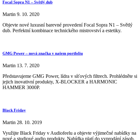
Focal Sopra N1 – Světlý dub
Martin
9. 10. 2020
Objevte nové luxusní barevné provedení Focal Sopra N1 – Světlý
dub. Perfektní kombinace technického mistrovství a estetiky.
GMG Power – nová značka v našem portfoliu
Martin
13. 7. 2020
Představujeme GMG Power, lídra v síťových filtrech. Prohlédněte si
jejich inovativní produkty, X-BLOCKER a HARMONIC
HAMMER 3000P.
Black Friday
Martin
28. 10. 2019
Využijte Black Friday v Audiofeelu a objevte výjimečné nabídky na
nové a studiové audio produkty. Nabídka platí do vyprodání zásob.