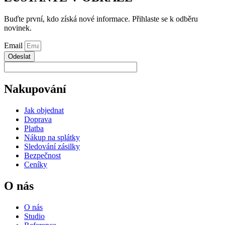
Buďte první, kdo získá nové informace. Přihlaste se k odběru
novinek.
Email
Odeslat
Nakupování
Jak objednat
Doprava
Platba
Nákup na splátky
Sledování zásilky
Bezpečnost
Ceníky
O nás
O nás
Studio