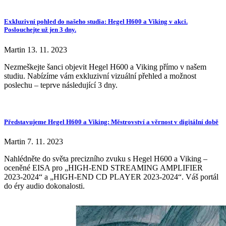
Exkluzivní pohled do našeho studia: Hegel H600 a Viking v akci.
Poslouchejte už jen 3 dny.
Martin
13. 11. 2023
Nezmeškejte šanci objevit Hegel H600 a Viking přímo v našem
studiu. Nabízíme vám exkluzivní vizuální přehled a možnost
poslechu – teprve následující 3 dny.
Představujeme Hegel H600 a Viking: Městrovství a věrnost v digitální době
Martin
7. 11. 2023
Nahlédněte do světa precizního zvuku s Hegel H600 a Viking –
oceněné EISA pro „HIGH-END STREAMING AMPLIFIER
2023-2024“ a „HIGH-END CD PLAYER 2023-2024“. Váš portál
do éry audio dokonalosti.