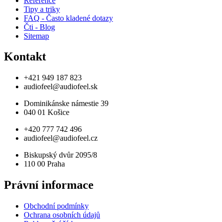
Reference
Tipy a triky
FAQ - Často kladené dotazy
Čti - Blog
Sitemap
Kontakt
+421 949 187 823
audiofeel@audiofeel.sk
Dominikánske námestie 39
040 01 Košice
+420 777 742 496
audiofeel@audiofeel.cz
Biskupský dvůr 2095/8
110 00 Praha
Právní informace
Obchodní podmínky
Ochrana osobních údajů