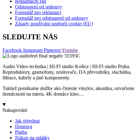
Reklamační řád
Odstoupení od smlouvy
Formulář pro reklamaci
Formulář pro odstoupení od smlouvy
Zásady používání souborů cookie (EU)
SLEDUJTE NÁS
Facebook
Instagram
Pinterest
Youtube
Audio Video technika | HI-FI studio Košice | HI-FI studio Praha.
Reproduktory, gramofony, zesilovače, DA převodníky, sluchátka,
filtrace, kabely a jiné komponenty.
Taktiež ponúkame služby ako čistenie vinylov, akustika, ozvučenie
domácnosti na mieru, 4K domáce kino…
Nakupování
Jak objednat
Doprava
Platba
Nákup na splátky