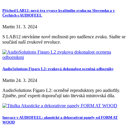
Příchod LAB12: nová éra vysoce kvalitního zvuku na Slovensku a v
Čechách s AUDIOFEEL
Martin
31. 3. 2024
S LAB12 otevíráme nové možnosti pro nadšence zvuku. Staňte se
součástí naší zvukové revoluce.
AudioSolutions Figaro L2: zvuková dokonalost oceněná odborníky
Martin
24. 3. 2024
AudioSolutions Figaro L2: oceněné reproduktory pro audiofily.
Zjistěte, proč experti doporučují tato litevská mistrovská díla.
Inovace v AUDIOFEEL: akustické a dekorativní panely od FORM AT
WOOD