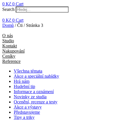
0
Kč
0
Cart
Search
0
Kč
0
Cart
Domů
/ Čti / Stránka 3
O nás
Studio
Kontakt
Nakupování
Ceníky
Reference
Všechna témata
Akce a speciální nabídky
Hrá nám
Hudební tip
Informace a oznámení
Novinky ze studia
Ocenění, recenze a testy
Akce a výstavy
Představujeme
Tipy a triky