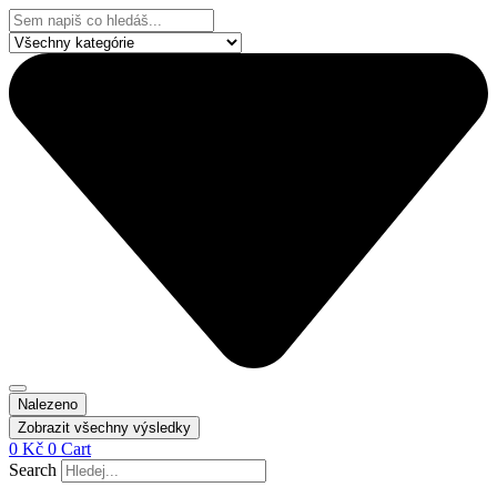
Přejít
Search
k
...
obsahu
Nalezeno
Zobrazit všechny výsledky
0
Kč
0
Cart
Search