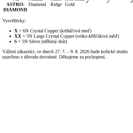
✓
✓
ASTRO-
Diamond
Ridge
Gold
DIAMOND
Vysvětlivky:
X
= 6N Crystal Copper (krištáľová meď)
XX
= 5N Large Crystal Copper (velko-křišťálová měď)
S
= 5N Silver (stříbrný drát)
Vážení zákazníci, ve dnech 27. 7. – 9. 8. 2026 bude košické studio
uzavřeno z důvodu dovolené. Děkujeme za pochopení.