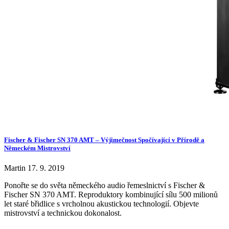
Fischer & Fischer SN 370 AMT – Výjimečnost Spočívající v Přírodě a
Německém Mistrovství
Martin
17. 9. 2019
Ponořte se do světa německého audio řemeslnictví s Fischer &
Fischer SN 370 AMT. Reproduktory kombinující sílu 500 milionů
let staré břidlice s vrcholnou akustickou technologií. Objevte
mistrovství a technickou dokonalost.