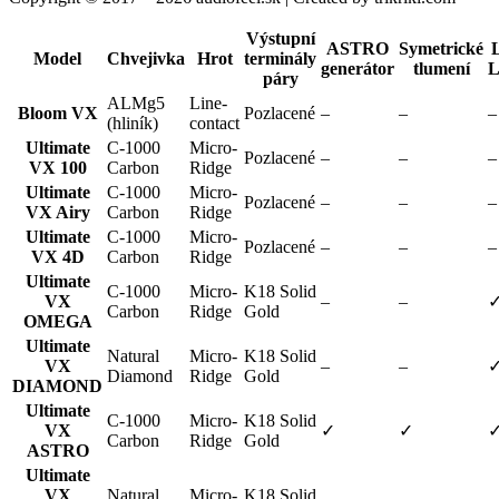
Výstupní
ASTRO
Symetrické
Model
Chvejivka
Hrot
terminály
generátor
tlumení
L
páry
ALMg5
Line-
Bloom VX
Pozlacené
–
–
–
(hliník)
contact
Ultimate
C-1000
Micro-
Pozlacené
–
–
–
VX 100
Carbon
Ridge
Ultimate
C-1000
Micro-
Pozlacené
–
–
–
VX Airy
Carbon
Ridge
Ultimate
C-1000
Micro-
Pozlacené
–
–
–
VX 4D
Carbon
Ridge
Ultimate
C-1000
Micro-
K18 Solid
VX
–
–
Carbon
Ridge
Gold
OMEGA
Ultimate
Natural
Micro-
K18 Solid
VX
–
–
Diamond
Ridge
Gold
DIAMOND
Ultimate
C-1000
Micro-
K18 Solid
VX
✓
✓
Carbon
Ridge
Gold
ASTRO
Ultimate
VX
Natural
Micro-
K18 Solid