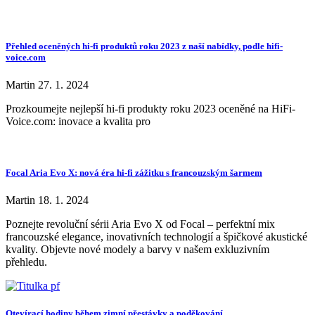
Přehled oceněných hi-fi produktů roku 2023 z naší nabídky, podle hifi-
voice.com
Martin
27. 1. 2024
Prozkoumejte nejlepší hi-fi produkty roku 2023 oceněné na HiFi-
Voice.com: inovace a kvalita pro
Focal Aria Evo X: nová éra hi-fi zážitku s francouzským šarmem
Martin
18. 1. 2024
Poznejte revoluční sérii Aria Evo X od Focal – perfektní mix
francouzské elegance, inovativních technologií a špičkové akustické
kvality. Objevte nové modely a barvy v našem exkluzivním
přehledu.
Otevírací hodiny během zimní přestávky a poděkování