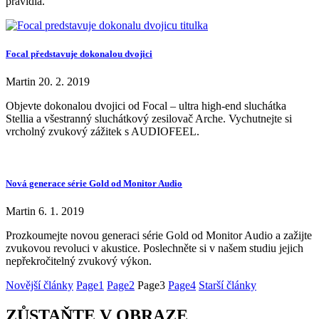
pravidla.
Focal představuje dokonalou dvojici
Martin
20. 2. 2019
Objevte dokonalou dvojici od Focal – ultra high-end sluchátka
Stellia a všestranný sluchátkový zesilovač Arche. Vychutnejte si
vrcholný zvukový zážitek s AUDIOFEEL.
Nová generace série Gold od Monitor Audio
Martin
6. 1. 2019
Prozkoumejte novou generaci série Gold od Monitor Audio a zažijte
zvukovou revoluci v akustice. Poslechněte si v našem studiu jejich
nepřekročitelný zvukový výkon.
Novější články
Page
1
Page
2
Page
3
Page
4
Starší články
ZŮSTAŇTE V OBRAZE